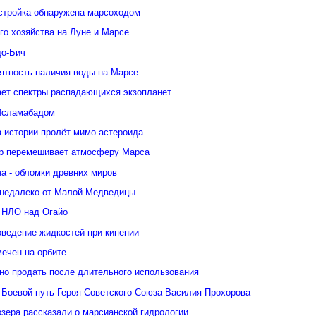
стройка обнаружена марсоходом
го хозяйства на Луне и Марсе
о-Бич
ятность наличия воды на Марсе
ает спектры распадающихся экзопланет
Исламабадом
в истории пролёт мимо астероида
р перемешивает атмосферу Марса
а - обломки древних миров
недалеко от Малой Медведицы
 НЛО над Огайо
оведение жидкостей при кипении
ечен на орбите
но продать после длительного использования
 Боевой путь Героя Советского Союза Василия Прохорова
зера рассказали о марсианской гидрологии