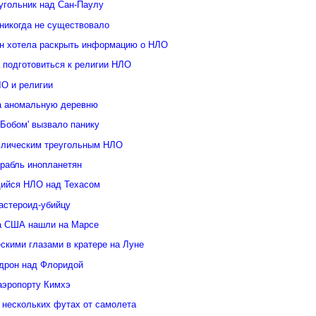
угольник над Сан-Паулу
 никогда не существовало
н хотела раскрыть информацию о НЛО
 подготовиться к религии НЛО
ЛО и религии
а аномальную деревню
Бобом' вызвало панику
ллическим треугольным НЛО
орабль инопланетян
ийся НЛО над Техасом
астероид-убийцу
а США нашли на Марсе
скими глазами в кратере на Луне
дрон над Флоридой
аэропорту Кимхэ
 нескольких футах от самолета