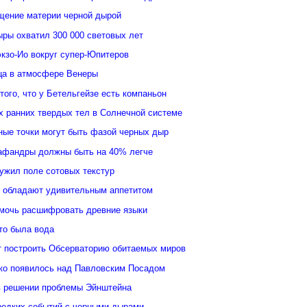
щение материи черной дырой
ыры охватил 300 000 световых лет
кзо-Ио вокруг супер-Юпитеров
ьца в атмосфере Венеры
того, что у Бетельгейзе есть компаньон
 ранних твердых тел в Солнечной системе
ные точки могут быть фазой черных дыр
афандры должны быть на 40% легче
ужил поле сотовых текстур
 обладают удивительным аппетитом
мочь расшифровать древние языки
то была вода
 построить Обсерваторию обитаемых миров
ко появилось над Павловским Посадом
в решении проблемы Эйнштейна
редких событий с черными дырами