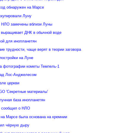
ход обнаружен на Марсе
ккупировали Луну
 НЛО замечены вблизи Луны
 выращивает ДНК в обычной воде
зой для инопланетян
е трудности, чаще верят в теории заговора
постройки на Луне
а фотографии кометы Темпель-1
над Лос-Анджелесом
зле церкви
GO 'Секретные материалы'
лунная база инопланетян
у сообщил о НЛО
 на Марсе была основана на кремнии
ил чёрную дыру