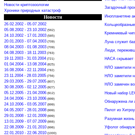
Новости криптозоологии
Загадочный про
Хроники природных катастроф
Инопланетяне а
Новости
26.02.2002 - 05.07.2002
Кольцеобразные
05.08.2002 - 23.10.2002
(562)
Кремниевый чип
24.10.2002 - 17.01.2003
(585)
20.01.2003 - 07.04.2003
Луна служит ба
(709)
08.04.2003 - 01.08.2003
(709)
Люди, переживши
04.08.2003 - 18.11.2003
(763)
19.11.2003 - 31.03.2004
НАСА скрывает 
(721)
01.04.2004 - 13.08.2004
(825)
НЛО заметили н
16.08.2004 - 22.11.2004
(782)
23.11.2004 - 28.03.2005
НЛО заметили 
(756)
29.03.2005 - 29.07.2005
(807)
НЛО замечен во
30.08.2005 - 02.12.2005
(927)
05.12.2005 - 21.04.2006
Новый набор LE
(912)
24.04.2006 - 23.10.2006
(999)
Обнаружена ли 
24.10.2006 - 03.05.2007
(999)
04.05.2007 - 28.01.2008
Пилот из Хитро
(999)
29.01.2008 - 12.01.2009
(999)
Разумная жизнь
13.01.2009 - 07.07.2009
(966)
Уфолог обнаруж
22.08.2009 - 21.01.2010
(996)
22.01.2010 - 22.06.2010
(1000)