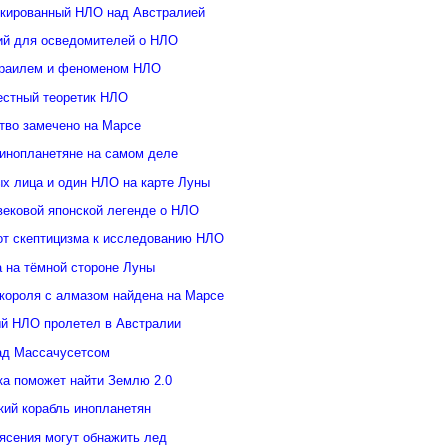
кированный НЛО над Австралией
ий для осведомителей о НЛО
зраилем и феноменом НЛО
естный теоретик НЛО
тво замечено на Марсе
инопланетяне на самом деле
ых лица и один НЛО на карте Луны
вековой японской легенде о НЛО
от скептицизма к исследованию НЛО
а на тёмной стороне Луны
 короля с алмазом найдена на Марсе
й НЛО пролетел в Австралии
ад Массачусетсом
ка поможет найти Землю 2.0
кий корабль инопланетян
ясения могут обнажить лед