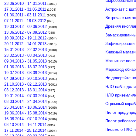
Шарообразный о
23.06.2010 - 14.01.2011
(1042)
Астронавт с ша
17.01.2011 - 31.05.2011
(1008)
01.06.2011 - 03.11.2011
(1003)
Встреча с мета
07.11.2011 - 16.03.2012
(996)
Древняя инопла
19.03.2012 - 09.06.2012
(1009)
13.06.2012 - 07.09.2012
(988)
Замаскированны
10.09.2012 - 19.11.2012
(1004)
Зафиксировали 
20.11.2012 - 14.01.2013
(1015)
15.01.2013 - 22.02.2013
(1000)
Книжный магази
23.02.2013 - 08.04.2013
(991)
Магнитное поле
09.04.2013 - 31.05.2013
(1015)
01.06.2013 - 18.07.2013
(992)
Марсоход обнар
19.07.2013 - 03.09.2013
(1014)
Не доверяйте н
04.09.2013 - 20.10.2013
(1001)
21.10.2013 - 02.12.2013
(1001)
НЛО наблюдалис
03.12.2013 - 18.01.2014
(997)
НЛО приземлило
19.01.2014 - 07.03.2014
(994)
08.03.2014 - 24.04.2014
(1000)
Огромный кораб
25.04.2014 - 18.06.2014
(1005)
Пилот предупре
19.06.2014 - 15.08.2014
(1019)
16.08.2014 - 07.10.2014
(1006)
Пилот рейсовог
08.10.2014 - 16.11.2014
(995)
Письмо о НЛО н
17.11.2014 - 25.12.2014
(1004)