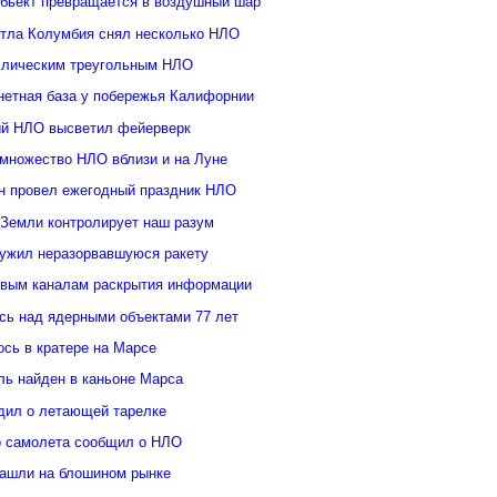
бьект превращается в воздушный шар
ттла Колумбия снял несколько НЛО
ллическим треугольным НЛО
нетная база у побережья Калифорнии
й НЛО высветил фейерверк
множество НЛО вблизи и на Луне
н провел ежегодный праздник НЛО
 Земли контролирует наш разум
ужил неразорвавшуюся ракету
овым каналам раскрытия информации
ь над ядерными объектами 77 лет
сь в кратере на Марсе
ль найден в каньоне Марса
дил о летающей тарелке
о самолета сообщил о НЛО
ашли на блошином рынке