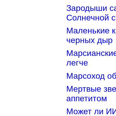
Зародыши са
Солнечной 
Маленькие к
черных дыр
Марсиански
легче
Марсоход об
Мертвые зв
аппетитом
Может ли И