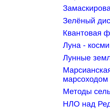
Замаскирова
Зелёный дис
Квантовая ф
Луна - косм
Лунные земл
Марсианская
марсоходом
Методы сель
НЛО над Ре