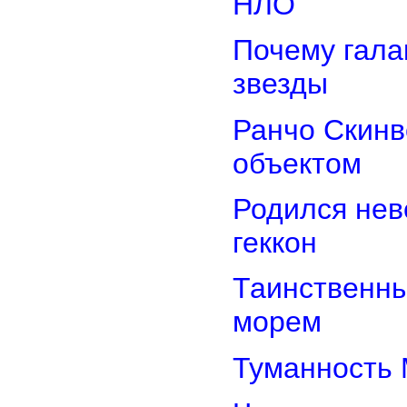
НЛО
Почему гала
звезды
Ранчо Скинв
объектом
Родился нев
геккон
Таинственн
морем
Туманность 