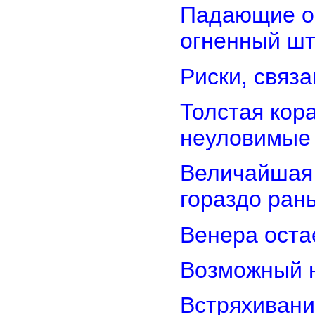
Падающие об
огненный ш
Риски, связ
Толстая кор
неуловимые
Величайшая 
гораздо ран
Венера оста
Возможный н
Встряхивани