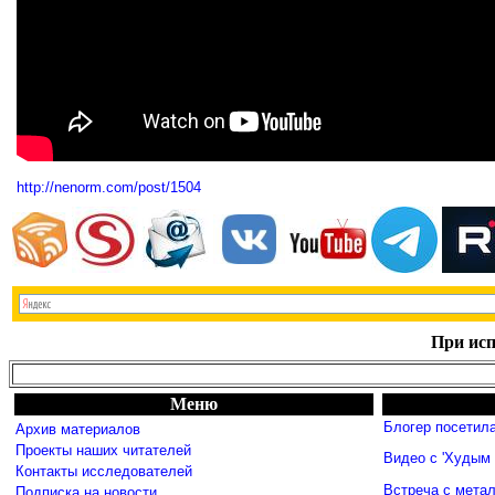
http://nenorm.com/post/1504
При исп
Меню
Блогер посетил
Архив материалов
Проекты наших читателей
Видео с 'Худым 
Контакты исследователей
Встреча с мета
Подписка на новости