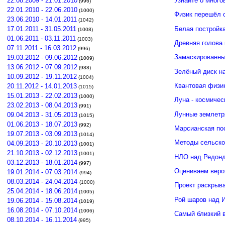
Узнайте о много
22.08.2009 - 21.01.2010
(996)
22.01.2010 - 22.06.2010
(1000)
Физик перешёл 
23.06.2010 - 14.01.2011
(1042)
Белая постройк
17.01.2011 - 31.05.2011
(1008)
01.06.2011 - 03.11.2011
(1003)
Древняя голова
07.11.2011 - 16.03.2012
(996)
Замаскированны
19.03.2012 - 09.06.2012
(1009)
13.06.2012 - 07.09.2012
(988)
Зелёный диск н
10.09.2012 - 19.11.2012
(1004)
Квантовая физи
20.11.2012 - 14.01.2013
(1015)
15.01.2013 - 22.02.2013
(1000)
Луна - космичес
23.02.2013 - 08.04.2013
(991)
Лунные землетр
09.04.2013 - 31.05.2013
(1015)
01.06.2013 - 18.07.2013
(992)
Марсианская по
19.07.2013 - 03.09.2013
(1014)
Методы сельско
04.09.2013 - 20.10.2013
(1001)
21.10.2013 - 02.12.2013
(1001)
НЛО над Редонд
03.12.2013 - 18.01.2014
(997)
Оцениваем веро
19.01.2014 - 07.03.2014
(994)
08.03.2014 - 24.04.2014
(1000)
Проект раскрыв
25.04.2014 - 18.06.2014
(1005)
Рой шаров над 
19.06.2014 - 15.08.2014
(1019)
16.08.2014 - 07.10.2014
(1006)
Самый близкий 
08.10.2014 - 16.11.2014
(995)