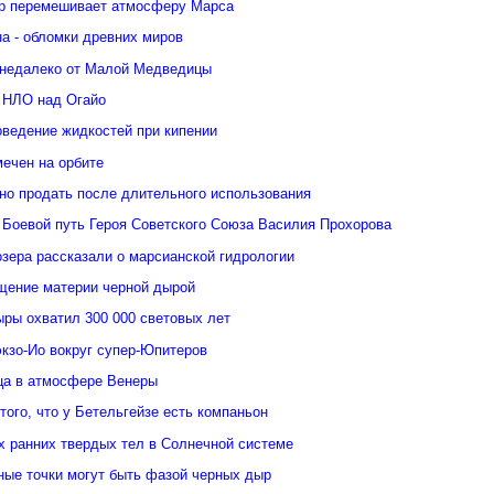
р перемешивает атмосферу Марса
а - обломки древних миров
недалеко от Малой Медведицы
 НЛО над Огайо
оведение жидкостей при кипении
ечен на орбите
но продать после длительного использования
 Боевой путь Героя Советского Союза Василия Прохорова
зера рассказали о марсианской гидрологии
щение материи черной дырой
ыры охватил 300 000 световых лет
кзо-Ио вокруг супер-Юпитеров
ьца в атмосфере Венеры
того, что у Бетельгейзе есть компаньон
 ранних твердых тел в Солнечной системе
ные точки могут быть фазой черных дыр