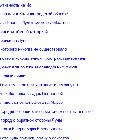
ктивность на Ио
кг нашли в Калининградской области
еана Европы будет сложно добраться
ьяснили тёмной материей
тройки на Луне
 которого никогда не существовало
йство в искривлённом пространстве-времени
умент для поиска землеподобных миров
лярные сияния
 системы - захватывающие и нетронутые
амых больших загадок Вселенной
я инопланетная ракета на Марсе
 средневековой категории 'сверхъестественного'
 пород с обратной стороны Луны
сложной пересборкой реальности
 станцию-призрак, полную секретов