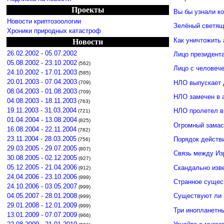
Проекты
Вы бы узнали к
Новости криптозоологии
Зелёный светящ
Хроники природных катастроф
Как уничтожить 
Новости
26.02.2002 - 05.07.2002
Лицо президент
05.08.2002 - 23.10.2002
(562)
Лицо с человече
24.10.2002 - 17.01.2003
(585)
20.01.2003 - 07.04.2003
НЛО выпускает 
(709)
08.04.2003 - 01.08.2003
(709)
НЛО замечен в 
04.08.2003 - 18.11.2003
(763)
19.11.2003 - 31.03.2004
НЛО пролетел в
(721)
01.04.2004 - 13.08.2004
(825)
Огромный замас
16.08.2004 - 22.11.2004
(782)
23.11.2004 - 28.03.2005
Порядок действ
(756)
29.03.2005 - 29.07.2005
(807)
Связь между И
30.08.2005 - 02.12.2005
(927)
05.12.2005 - 21.04.2006
Скандально изв
(912)
24.04.2006 - 23.10.2006
(999)
Странное сущес
24.10.2006 - 03.05.2007
(999)
04.05.2007 - 28.01.2008
Существуют ли 
(999)
29.01.2008 - 12.01.2009
(999)
Три инопланетн
13.01.2009 - 07.07.2009
(966)