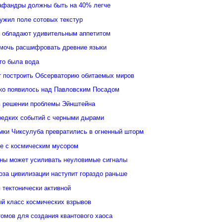
афандры должны быть на 40% легче
ужил поле сотовых текстур
 обладают удивительным аппетитом
мочь расшифровать древние языки
то была вода
 построить Обсерваторию обитаемых миров
ко появилось над Павловским Посадом
в решении проблемы Эйнштейна
редких событий с черными дырами
ки Чиксулуба превратились в огненный шторм
ые с космическим мусором
уны может усиливать неуловимые сигналы
оза цивилизации наступит гораздо раньше
 тектонически активной
й класс космических взрывов
омов для создания квантового хаоса