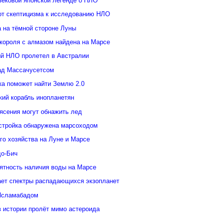
вековой японской легенде о НЛО
от скептицизма к исследованию НЛО
а на тёмной стороне Луны
 короля с алмазом найдена на Марсе
й НЛО пролетел в Австралии
ад Массачусетсом
ка поможет найти Землю 2.0
кий корабль инопланетян
ясения могут обнажить лед
стройка обнаружена марсоходом
го хозяйства на Луне и Марсе
о-Бич
ятность наличия воды на Марсе
ает спектры распадающихся экзопланет
Исламабадом
в истории пролёт мимо астероида