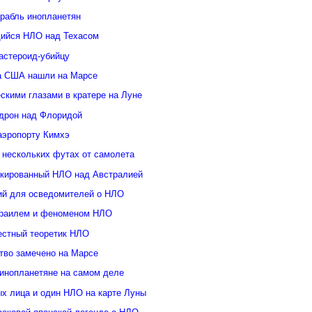
орабль инопланетян
ийся НЛО над Техасом
астероид-убийцу
а США нашли на Марсе
скими глазами в кратере на Луне
дрон над Флоридой
аэропорту Кимхэ
 нескольких футах от самолета
кированный НЛО над Австралией
ий для осведомителей о НЛО
зраилем и феноменом НЛО
естный теоретик НЛО
тво замечено на Марсе
инопланетяне на самом деле
ых лица и один НЛО на карте Луны