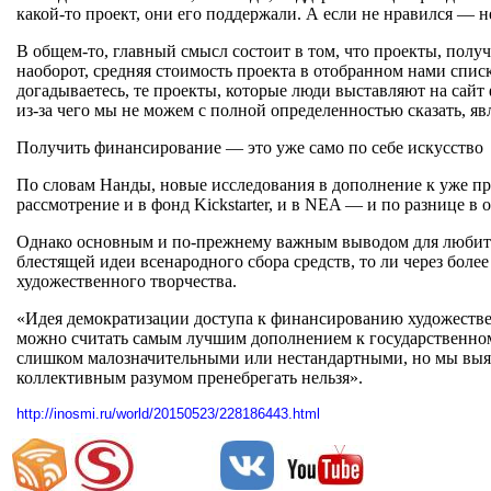
какой-то проект, они его поддержали. А если не нравился — 
В общем-то, главный смысл состоит в том, что проекты, полу
наоборот, средняя стоимость проекта в отобранном нами спис
догадываетесь, те проекты, которые люди выставляют на сайт
из-за чего мы не можем с полной определенностью сказать,
Получить финансирование — это уже само по себе искусство
По словам Нанды, новые исследования в дополнение к уже пр
рассмотрение и в фонд Kickstarter, и в NEA — и по разнице 
Однако основным и по-прежнему важным выводом для любителе
блестящей идеи всенародного сбора средств, то ли через боле
художественного творчества.
«Идея демократизации доступа к финансированию художестве
можно считать самым лучшим дополнением к государственном
слишком малозначительными или нестандартными, но мы выясн
коллективным разумом пренебрегать нельзя».
http://inosmi.ru/world/20150523/228186443.html