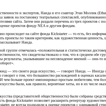
венности и экспертов, Нанда и его соавтор Этан Моллик (Ethan
а заявок на постановку театральных спектаклей, опубликованного
лями сайта. Затем они раздали перечень из трех проектов с п
 оценке проектов фонду NEA и другим фондам.
о происходит на сайте фонда Kickstarter — то есть, без информ
ть проекты по таким критериям, как художественная ценность, 
рассказывает Нанда.
вой группе отмечалась «положительная и статистически достов
ственности, что свидетельствовало о том, что в среднем обе г
 результаты, указывавшие на несовпадение мнений — они-то и
оборот».
 фонд — это своего рода искусство, — говорит Нанда. — Иногд
говорит о том, что большинство расхождений в оценках касалис
 И чем больше проект импонировал простым любителям, тем бол
сства были, как правило, вероятные хиты, но в их числе оказ
усства (представителей общественности) были собраны средства
сть фонда Kickstarter позволяет расширить репертуар художестве
arter, не всегда подходили к оценке проектов с одинаковой стр