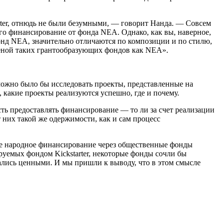
rter, отнюдь не были безумными, — говорит Нанда. — Совсем
го финансирование от фонда NEA. Однако, как вы, наверное,
 фонд NEA, значительно отличаются по композиции и по стилю,
меной таких грантообразующих фондов как NEA».
можно было бы исследовать проекты, представленные на
, какие проекты реализуются успешно, где и почему.
ть предоставлять финансирование — то ли за счет реализации
т них такой же одержимости, как и сам процесс
ле народное финансирование через общественные фонды
емых фондом Kickstarter, некоторые фонды сочли бы
ались ценными. И мы пришли к выводу, что в этом смысле