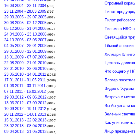
(825)
Огромный кораб
16.08.2004 - 22.11.2004
(782)
23.11.2004 - 28.03.2005
Пилот предупре
(756)
29.03.2005 - 29.07.2005
(807)
Пилот рейсовог
30.08.2005 - 02.12.2005
(927)
05.12.2005 - 21.04.2006
Письмо о НЛО н
(912)
24.04.2006 - 23.10.2006
(999)
Светящийся тре
24.10.2006 - 03.05.2007
(999)
04.05.2007 - 28.01.2008
Тёмной энергии
(999)
29.01.2008 - 12.01.2009
(999)
Хиллари Клинто
13.01.2009 - 07.07.2009
(966)
Церковь должна
22.08.2009 - 21.01.2010
(996)
22.01.2010 - 22.06.2010
(1000)
Что общего у Н
23.06.2010 - 14.01.2011
(1042)
Блогер посетил
17.01.2011 - 31.05.2011
(1008)
01.06.2011 - 03.11.2011
(1003)
Видео с 'Худым 
07.11.2011 - 16.03.2012
(996)
Встреча с мета
19.03.2012 - 09.06.2012
(1009)
13.06.2012 - 07.09.2012
(988)
Вы бы узнали к
10.09.2012 - 19.11.2012
(1004)
Зелёный светящ
20.11.2012 - 14.01.2013
(1015)
15.01.2013 - 22.02.2013
(1000)
Как уничтожить 
23.02.2013 - 08.04.2013
(991)
Лицо президент
09.04.2013 - 31.05.2013
(1015)