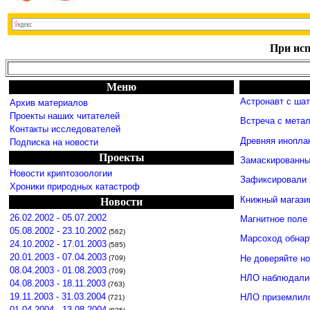
При исп
Меню
Астронавт с ша
Архив материалов
Проекты наших читателей
Встреча с мета
Контакты исследователей
Древняя инопла
Подписка на новости
Проекты
Замаскированны
Новости криптозоологии
Зафиксировали 
Хроники природных катастроф
Книжный магази
Новости
26.02.2002 - 05.07.2002
Магнитное поле
05.08.2002 - 23.10.2002
(562)
Марсоход обнар
24.10.2002 - 17.01.2003
(585)
20.01.2003 - 07.04.2003
Не доверяйте н
(709)
08.04.2003 - 01.08.2003
(709)
НЛО наблюдалис
04.08.2003 - 18.11.2003
(763)
19.11.2003 - 31.03.2004
НЛО приземлило
(721)
01.04.2004 - 13.08.2004