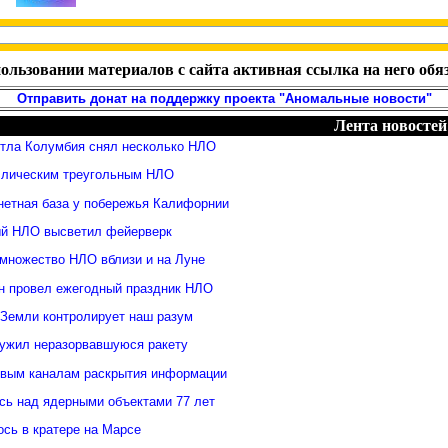
ользовании материалов с сайта активная ссылка на него обя
Отправить донат на поддержку проекта "Аномальные новости"
Лента новостей
ттла Колумбия снял несколько НЛО
ллическим треугольным НЛО
нетная база у побережья Калифорнии
й НЛО высветил фейерверк
множество НЛО вблизи и на Луне
н провел ежегодный праздник НЛО
 Земли контролирует наш разум
ужил неразорвавшуюся ракету
овым каналам раскрытия информации
ь над ядерными объектами 77 лет
сь в кратере на Марсе