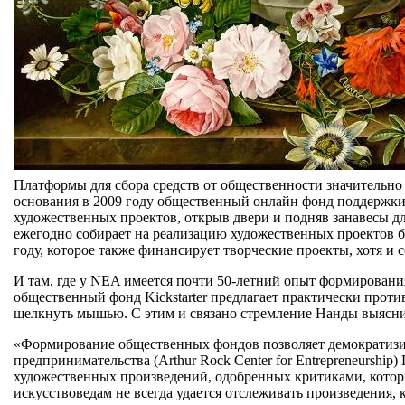
Платформы для сбора средств от общественности значительн
основания в 2009 году общественный онлайн фонд поддержки 
художественных проектов, открыв двери и подняв занавесы для
ежегодно собирает на реализацию художественных проектов б
году, которое также финансирует творческие проекты, хотя и
И там, где у NEA имеется почти 50-летний опыт формировани
общественный фонд Kickstarter предлагает практически про
щелкнуть мышью. С этим и связано стремление Нанды выяснит
«Формирование общественных фондов позволяет демократизиро
предпринимательства (Arthur Rock Center for Entrepreneurshi
художественных произведений, одобренных критиками, которы
искусствоведам не всегда удается отслеживать произведения, 