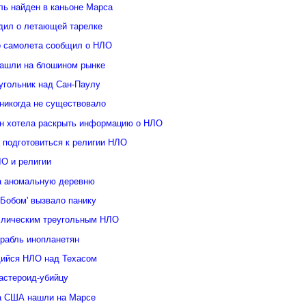
ль найден в каньоне Марса
дил о летающей тарелке
о самолета сообщил о НЛО
ашли на блошином рынке
угольник над Сан-Паулу
 никогда не существовало
н хотела раскрыть информацию о НЛО
 подготовиться к религии НЛО
ЛО и религии
а аномальную деревню
Бобом' вызвало панику
ллическим треугольным НЛО
орабль инопланетян
ийся НЛО над Техасом
астероид-убийцу
а США нашли на Марсе