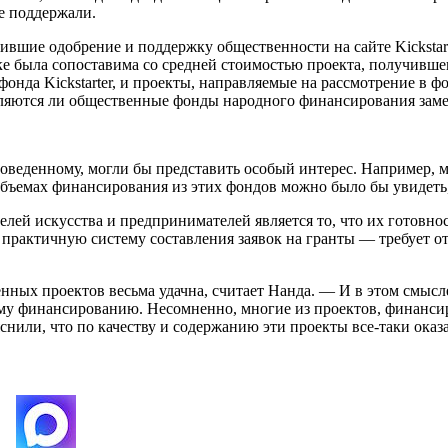
не поддержали.
чившие одобрение и поддержку общественности на сайте Kicksta
ке была сопоставима со средней стоимостью проекта, получивше
 фонда Kickstarter, и проекты, направляемые на рассмотрение в
 являются ли общественные фонды народного финансирования за
оведенному, могли бы представить особый интерес. Например, 
в объемах финансирования из этих фондов можно было бы увидеть
й искусства и предпринимателей является то, что их готовнос
е практичную систему составления заявок на гранты — требует о
нных проектов весьма удачна, считает Нанда. — И в этом смыс
у финансированию. Несомненно, многие из проектов, финансиру
или, что по качеству и содержанию эти проекты все-таки оказ