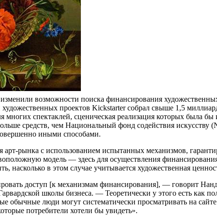
о изменили возможности поиска финансирования художественных
художественных проектов Kickstarter собрал свыше 1,5 миллиар
 многих спектаклей, сценическая реализация которых была бы ин
ольше средств, чем Национальный фонд содействия искусству (N
 совершенно иными способами.
я арт-рынка с использованием испытанных механизмов, гаранти
тивоположную модель — здесь для осуществления финансировани
ь, насколько в этом случае учитывается художественная ценнос
вать доступ [к механизмам финансирования], — говорит Нанда,
p) Гарвардской школы бизнеса. — Теоретически у этого есть как 
е обычные люди могут систематически просматривать на сайте 
которые потребители хотели бы увидеть».