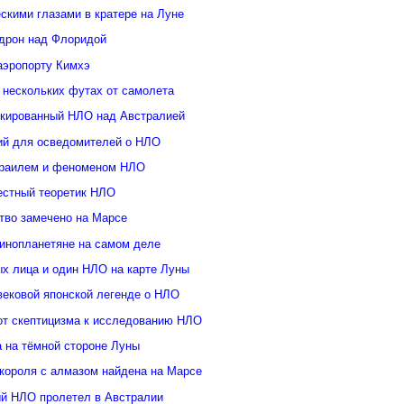
скими глазами в кратере на Луне
дрон над Флоридой
аэропорту Кимхэ
 нескольких футах от самолета
кированный НЛО над Австралией
ий для осведомителей о НЛО
зраилем и феноменом НЛО
естный теоретик НЛО
тво замечено на Марсе
инопланетяне на самом деле
ых лица и один НЛО на карте Луны
вековой японской легенде о НЛО
от скептицизма к исследованию НЛО
а на тёмной стороне Луны
 короля с алмазом найдена на Марсе
й НЛО пролетел в Австралии