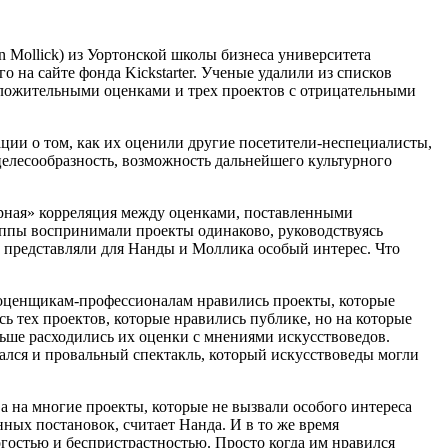
 Mollick) из Уортонской школы бизнеса университета
 на сайте фонда Kickstarter. Ученые удалили из списков
оложительными оценками и трех проектов с отрицательными
ации о том, как их оценили другие посетители-неспециалисты,
целесообразность, возможность дальнейшего культурного
ерная» корреляция между оценками, поставленными
руппы воспринимали проекты одинаково, руководствуясь
 представляли для Нанды и Моллика особый интерес. Что
а оценщикам-профессионалам нравились проекты, которые
ь тех проектов, которые нравились публике, но на которые
ьше расходились их оценки с мнениями искусствоведов.
ался и провальный спектакль, который искусствоведы могли
 на многие проекты, которые не вызвали особого интереса
нных постановок, считает Нанда. И в то же время
огостью и беспристрастностью. Просто когда им нравился