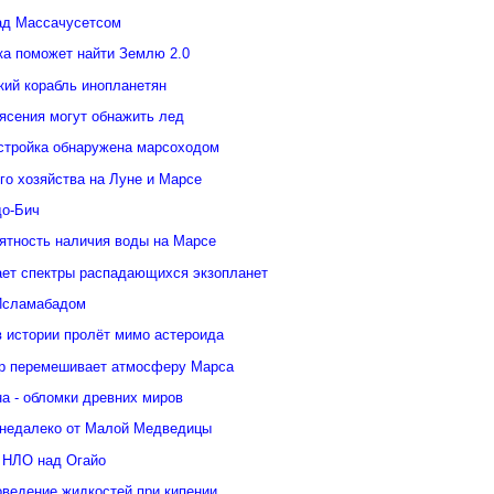
ад Массачусетсом
ка поможет найти Землю 2.0
кий корабль инопланетян
ясения могут обнажить лед
стройка обнаружена марсоходом
го хозяйства на Луне и Марсе
о-Бич
ятность наличия воды на Марсе
ает спектры распадающихся экзопланет
Исламабадом
в истории пролёт мимо астероида
р перемешивает атмосферу Марса
а - обломки древних миров
недалеко от Малой Медведицы
 НЛО над Огайо
оведение жидкостей при кипении