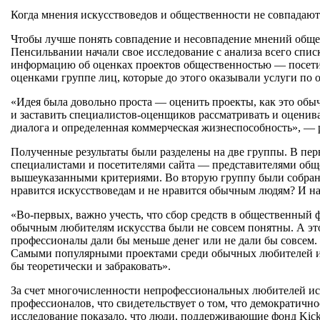
Когда мнения искусствоведов и общественности не совпадают
Чтобы лучше понять совпадение и несовпадение мнений общест
Пенсильвании начали свое исследование с анализа всего списк
информацию об оценках проектов общественностью — посетите
оценками группе лиц, которые до этого оказывали услуги по
«Идея была довольно проста — оценить проекты, как это обычн
и заставить специалистов-оценщиков рассматривать и оценива
диалога и определенная коммерческая жизнеспособность», — 
Полученные результаты были разделены на две группы. В пер
специалистами и посетителями сайта — представителями обще
вышеуказанными критериями. Во вторую группу были собраны
нравится искусствоведам и не нравится обычным людям? И на
«Во-первых, важно учесть, что сбор средств в общественный
обычным любителям искусства были не совсем понятны. А это 
профессионалы дали бы меньше денег или не дали бы совсем.
Самыми популярными проектами среди обычных любителей иску
бы теоретически и забраковать».
За счет многочисленности непрофессиональных любителей иск
профессионалов, что свидетельствует о том, что демократично
исследование показало, что люди, поддерживающие фонд Kickst