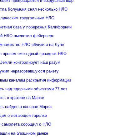
бьект превращается в воздушный шар
ттла Колумбия снял несколько НЛО
ллическим треугольным НЛО
нетная база у побережья Калифорнии
й НЛО высветил фейерверк
множество НЛО вблизи и на Луне
н провел ежегодный праздник НЛО
 Земли контролирует наш разум
ужил неразорвавшуюся ракету
овым каналам раскрытия информации
ь над ядерными объектами 77 лет
сь в кратере на Марсе
ль найден в каньоне Марса
дил о летающей тарелке
о самолета сообщил о НЛО
ашли на блошином рынке