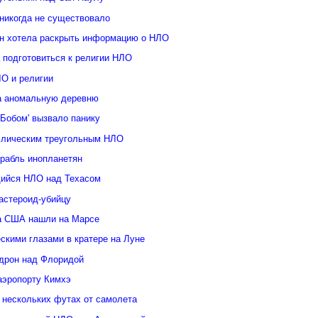
 никогда не существовало
н хотела раскрыть информацию о НЛО
 подготовиться к религии НЛО
ЛО и религии
а аномальную деревню
Бобом' вызвало панику
ллическим треугольным НЛО
орабль инопланетян
ийся НЛО над Техасом
астероид-убийцу
а США нашли на Марсе
скими глазами в кратере на Луне
дрон над Флоридой
аэропорту Кимхэ
 нескольких футах от самолета