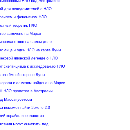
кированный НЛО над Австралией
ий для осведомителей о НЛО
зраилем и феноменом НЛО
естный теоретик НЛО
тво замечено на Марсе
инопланетяне на самом деле
ых лица и один НЛО на карте Луны
вековой японской легенде о НЛО
от скептицизма к исследованию НЛО
а на тёмной стороне Луны
 короля с алмазом найдена на Марсе
й НЛО пролетел в Австралии
ад Массачусетсом
ка поможет найти Землю 2.0
кий корабль инопланетян
ясения могут обнажить лед