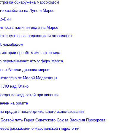
стройка обнаружена марсоходом
го хозяйства на Луне и Марсе
о-Бич
ятность наличия воды на Марсе
ает спектры распадающихся экзопланет
Исламабадом
в истории пролёт мимо астероида
р перемешивает атмосферу Марса
а - обломки древних миров
недалеко от Малой Медведицы
 НЛО над Огайо
оведение жидкостей при кипении
ечен на орбите
но продать после длительного использования
 Боевой путь Героя Советского Союза Василия Прохорова
зера рассказали о марсианской гидрологии