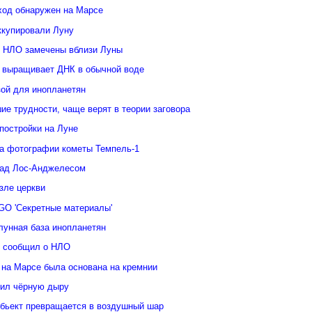
ход обнаружен на Марсе
ккупировали Луну
 НЛО замечены вблизи Луны
 выращивает ДНК в обычной воде
зой для инопланетян
е трудности, чаще верят в теории заговора
постройки на Луне
а фотографии кометы Темпель-1
над Лос-Анджелесом
зле церкви
GO 'Секретные материалы'
лунная база инопланетян
у сообщил о НЛО
 на Марсе была основана на кремнии
ил чёрную дыру
бьект превращается в воздушный шар