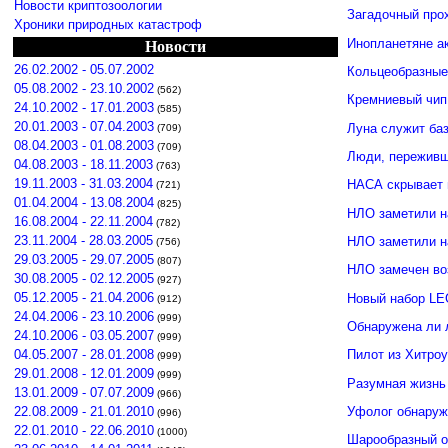
Новости криптозоологии
Загадочный про
Хроники природных катастроф
Инопланетяне а
Новости
26.02.2002 - 05.07.2002
Кольцеобразные
05.08.2002 - 23.10.2002
(562)
Кремниевый чип
24.10.2002 - 17.01.2003
(585)
20.01.2003 - 07.04.2003
Луна служит ба
(709)
08.04.2003 - 01.08.2003
(709)
Люди, переживши
04.08.2003 - 18.11.2003
(763)
19.11.2003 - 31.03.2004
НАСА скрывает 
(721)
01.04.2004 - 13.08.2004
(825)
НЛО заметили н
16.08.2004 - 22.11.2004
(782)
23.11.2004 - 28.03.2005
НЛО заметили 
(756)
29.03.2005 - 29.07.2005
(807)
НЛО замечен во
30.08.2005 - 02.12.2005
(927)
05.12.2005 - 21.04.2006
Новый набор LE
(912)
24.04.2006 - 23.10.2006
(999)
Обнаружена ли 
24.10.2006 - 03.05.2007
(999)
04.05.2007 - 28.01.2008
Пилот из Хитро
(999)
29.01.2008 - 12.01.2009
(999)
Разумная жизнь
13.01.2009 - 07.07.2009
(966)
Уфолог обнаруж
22.08.2009 - 21.01.2010
(996)
22.01.2010 - 22.06.2010
(1000)
Шарообразный о