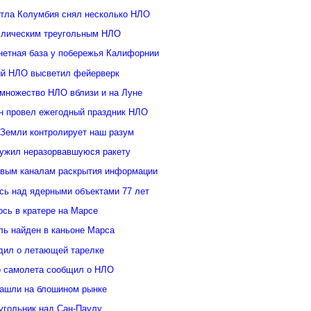
ттла Колумбия снял несколько НЛО
ллическим треугольным НЛО
нетная база у побережья Калифорнии
й НЛО высветил фейерверк
множество НЛО вблизи и на Луне
н провел ежегодный праздник НЛО
 Земли контролирует наш разум
ужил неразорвавшуюся ракету
овым каналам раскрытия информации
ь над ядерными объектами 77 лет
сь в кратере на Марсе
ль найден в каньоне Марса
дил о летающей тарелке
о самолета сообщил о НЛО
ашли на блошином рынке
угольник над Сан-Паулу