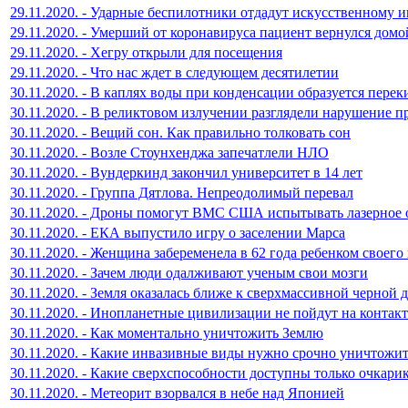
29.11.2020. - Ударные беспилотники отдадут искусственному 
29.11.2020. - Умерший от коронавируса пациент вернулся домо
29.11.2020. - Хегру открыли для посещения
29.11.2020. - Что нас ждет в следующем десятилетии
30.11.2020. - В каплях воды при конденсации образуется перек
30.11.2020. - В реликтовом излучении разглядели нарушение 
30.11.2020. - Вещий сон. Как правильно толковать сон
30.11.2020. - Возле Стоунхенджа запечатлели НЛО
30.11.2020. - Вундеркинд закончил университет в 14 лет
30.11.2020. - Группа Дятлова. Непреодолимый перевал
30.11.2020. - Дроны помогут ВМС США испытывать лазерное
30.11.2020. - ЕКА выпустило игру о заселении Марса
30.11.2020. - Женщина забеременела в 62 года ребенком своег
30.11.2020. - Зачем люди одалживают ученым свои мозги
30.11.2020. - Земля оказалась ближе к сверхмассивной черной 
30.11.2020. - Инопланетные цивилизации не пойдут на контакт
30.11.2020. - Как моментально уничтожить Землю
30.11.2020. - Какие инвазивные виды нужно срочно уничтожи
30.11.2020. - Какие сверхспособности доступны только очкари
30.11.2020. - Метеорит взорвался в небе над Японией