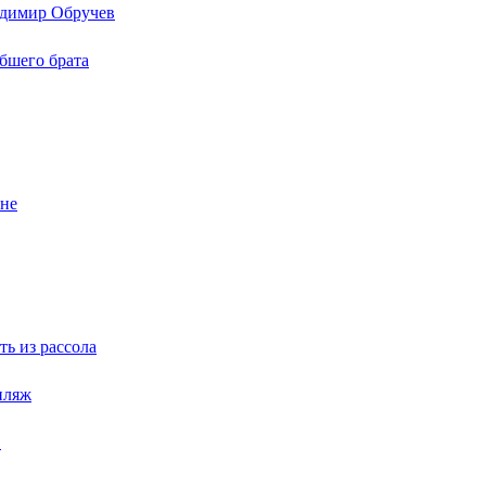
ладимир Обручев
ибшего брата
уне
ть из рассола
пляж
в