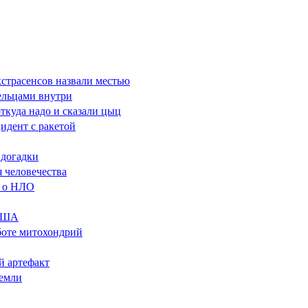
кстрасенсов назвали местью
ельцами внутри
откуда надо и сказали цыц
цидент с ракетой
 догадки
я человечества
в о НЛО
 США
аботе митохондрий
й артефакт
Земли