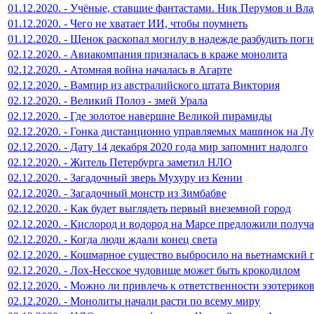
01.12.2020. - Учёные, ставшие фантастами. Ник Перумов и В
01.12.2020. - Чего не хватает ИИ, чтобы поумнеть
01.12.2020. - Щенок раскопал могилу в надежде разбудить пог
02.12.2020. - Авиакомпания призналась в краже монолита
02.12.2020. - Атомная война началась в Агарте
02.12.2020. - Вампир из австралийского штата Виктория
02.12.2020. - Великий Полоз - змей Урала
02.12.2020. - Где золотое навершие Великой пирамиды
02.12.2020. - Гонка дистанционно управляемых машинок на Л
02.12.2020. - Дату 14 декабря 2020 года мир запомнит надолго
02.12.2020. - Житель Петербурга заметил НЛО
02.12.2020. - Загадочный зверь Мухуру из Кении
02.12.2020. - Загадочный монстр из Зимбабве
02.12.2020. - Как будет выглядеть первый внеземной город
02.12.2020. - Кислород и водород на Марсе предложили получа
02.12.2020. - Когда люди ждали конец света
02.12.2020. - Кошмарное существо выбросило на вьетнамский 
02.12.2020. - Лох-Несское чудовище может быть крокодилом
02.12.2020. - Можно ли привлечь к ответственности эзотерико
02.12.2020. - Монолиты начали расти по всему миру