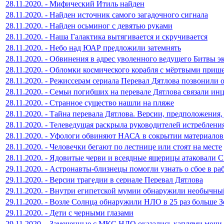
28.11.2020. - Мифический Итиль найден
28.11.2020. - Найден источник самого загадочного сигнала
28.11.2020. - Найден осьминог с девятью руками
28.11.2020. - Наша Галактика вытягивается и скручивается
28.11.2020. - Небо над ЮАР предложили затемнять
28.11.2020. - Обвинения в адрес уволенного ведущего Битвы э
28.11.2020. - Обломки космического корабля с мёртвыми приш
28.11.2020. - Режиссерам сериала Перевал Дятлова позвонили 
28.11.2020. - Семьи погибших на перевале Дятлова связали ин
28.11.2020. - Странное существо нашли на пляже
28.11.2020. - Тайна перевала Дятлова. Версии, предположения,
28.11.2020. - Телеведущая раскрыла руководителей истреблени
28.11.2020. - Уфологи обвиняют НАСА в сокрытии материало
28.11.2020. - Человечки бегают по лестнице или стоят на месте
28.11.2020. - Ядовитые черви и всеядные ящерицы атаковали
29.11.2020. - Астронавты-близнецы помогли узнать о сбое в р
29.11.2020. - Версии трагедии в сериале Перевал Дятлова
29.11.2020. - Внутри египетской мумии обнаружили необычны
29.11.2020. - Возле Солнца обнаружили НЛО в 25 раз больше 
29.11.2020. - Дети с черными глазами
29.11.2020. - Замеченные с МКС НЛО оказались каплями мочи