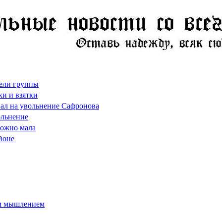
бели группы
ки и взятки
вал на увольнение Сафронова
ольнение
тожно мала
йоне
им мышлением