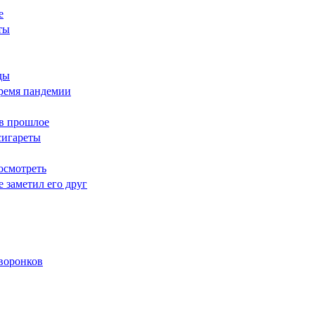
е
ты
ды
время пандемии
 в прошлое
сигареты
посмотреть
е заметил его друг
воронков