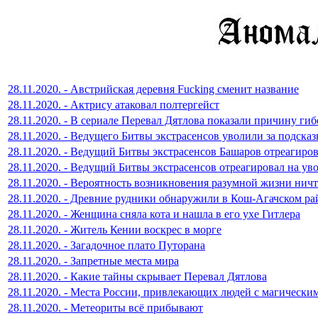
28.11.2020. - Австрийская деревня Fucking сменит название
28.11.2020. - Актрису атаковал полтергейст
28.11.2020. - В сериале Перевал Дятлова показали причину ги
28.11.2020. - Ведущего Битвы экстрасенсов уволили за подсказ
28.11.2020. - Ведущий Битвы экстрасенсов Башаров отреагиро
28.11.2020. - Ведущий Битвы экстрасенсов отреагировал на ув
28.11.2020. - Вероятность возникновения разумной жизни нич
28.11.2020. - Древние рудники обнаружили в Кош-Агачском ра
28.11.2020. - Женщина сняла кота и нашла в его ухе Гитлера
28.11.2020. - Житель Кении воскрес в морге
28.11.2020. - Загадочное плато Путорана
28.11.2020. - Запретные места мира
28.11.2020. - Какие тайны скрывает Перевал Дятлова
28.11.2020. - Места России, привлекающих людей с магическ
28.11.2020. - Метеориты всё прибывают