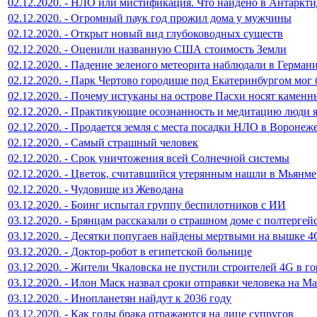
02.12.2020. - НЛО или мистификация. Что найдено в Антаркти
02.12.2020. - Огромный паук год прожил дома у мужчины
02.12.2020. - Открыт новый вид глубоководных существ
02.12.2020. - Оценили названную США стоимость Земли
02.12.2020. - Падение зеленого метеорита наблюдали в Герман
02.12.2020. - Парк Чертово городище под Екатеринбургом мог
02.12.2020. - Почему истуканы на острове Пасхи носят камен
02.12.2020. - Практикующие осознанность и медитацию люди 
02.12.2020. - Продается земля с места посадки НЛО в Воронеж
02.12.2020. - Самый страшный человек
02.12.2020. - Срок уничтожения всей Солнечной системы
02.12.2020. - Цветок, считавшийся утерянным нашли в Мьянме
02.12.2020. - Чудовище из Жеводана
03.12.2020. - Боинг испытал группу беспилотников с ИИ
03.12.2020. - Брянцам рассказали о страшном доме с полтергей
03.12.2020. - Десятки попугаев найдены мертвыми на вышке 4
03.12.2020. - Доктор-робот в египетской больнице
03.12.2020. - Жители Чкаловска не пустили строителей 4G в г
03.12.2020. - Илон Маск назвал сроки отправки человека на М
03.12.2020. - Инопланетян найдут к 2036 году
03.12.2020. - Как годы брака отражаются на лице супругов