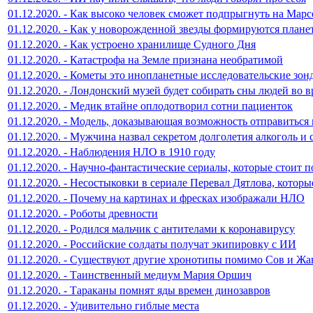
01.12.2020. - Как высоко человек сможет подпрыгнуть на Марс
01.12.2020. - Как у новорожденной звезды формируются плане
01.12.2020. - Как устроено хранилище Судного Дня
01.12.2020. - Катастрофа на Земле признана необратимой
01.12.2020. - Кометы это инопланетные исследовательские зон
01.12.2020. - Лондонский музей будет собирать сны людей во 
01.12.2020. - Медик втайне оплодотворил сотни пациенток
01.12.2020. - Модель, доказывающая возможность отправиться
01.12.2020. - Мужчина назвал секретом долголетия алкоголь и 
01.12.2020. - Наблюдения НЛО в 1910 году
01.12.2020. - Научно-фантастические сериалы, которые стоит 
01.12.2020. - Несостыковки в сериале Перевал Дятлова, которы
01.12.2020. - Почему на картинах и фресках изображали НЛО
01.12.2020. - Роботы древности
01.12.2020. - Родился мальчик с антителами к коронавирусу
01.12.2020. - Российские солдаты получат экипировку с ИИ
01.12.2020. - Существуют другие хронотипы помимо Сов и Жа
01.12.2020. - Таинственный медиум Мария Оршич
01.12.2020. - Тараканы помнят яды времен динозавров
01.12.2020. - Удивительно гиблые места