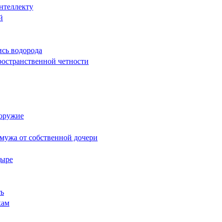
интеллекту
й
ись водорода
пространственной четности
 оружие
о мужа от собственной дочери
дыре
ть
кам