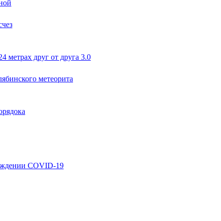
нной
счез
4 метрах друг от друга 3.0
лябинского метеорита
орядока
хождении COVID-19