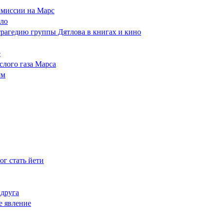
ы миссии на Марс
ело
 трагедию группы Дятлова в книгах и кино
е
слого газа Марса
ум
ог стать йети
 друга
ое явление