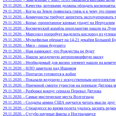
29.11.2020. - Качества, которыми должны обладать космонавт
29.11.2020. - Когда на Земле появилась грязь и к чему это прив
29.11.2020. - Коммунисты требуют запретить эксплуатировать
29.11.2020. - Копье, пропитанное кровью упадет на Иерусалим
29.11.2020. - Космический корабль инопланетян нашли на Лун
29.11.2020. - Марсоход попробует выделить кислород из углеки
29.11.2020. - Мультфильм обещает на 14-21 декабря Большой Б
29.11.2020. - Мясо - пища будущего
29.11.2020. - Нам намекают, что Рождества не будет
29.11.2020. - Нашли загадочную антропоморфную маску
29.11.2020. - Необходимый для жизни элемент нашли на комете
29.11.2020. - НЛО заметили над Ишимом
29.11.2020. - Пентагон готовится к войне
29.11.2020. - Показали ведущую с искусственным интеллектом
29.11.2020. - Причиной смерти туристов на перевале Дятлова м
29.11.2020. - Разборки вокруг сериала Перевал Дятлова
29.11.2020. - Самые мистические места Волгограда
29.11.2020. - Солдаты армии США научатся читать мысли друг
29.11.2020. - Стюардессе во время полета удалось заснять редк
29.11.2020. - Сугубо научные факты о Нострадамусе