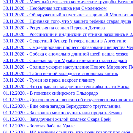
30.11.2020. - Млечный путь - это космические трущобы Вселе
30.11.2020. - Необычная вспышка над Смоленском
30.11.2020. - Обнаруженный в пустыне загадочный Монолит и
30.11.2020. - Признаки того, что у вашего ребенка старая душа
30.11.2020. - Рецензия на сериал Перевал Дятлова
30.11.2020. - Российский и индийский спутники разошлись в 22
30.11.2020. - Секретный бункер Гитлера нашли в Аргентине
30.11.2020. - Смоделировали процесс образования вещества Че
30.11.2020. - Собака с аномально длинной шеей нашла хозяев
30.11.2020. - Соленая вода в Мумбаи внезапно стала сладкой
30.11.2020. - Солнце ускорит наступление Нового Мирового П
30.11.2020. - Тайна вечной молодости стволовых клеток
30.11.2020. - Туман из праха накроет планету
30.11.2020. - Что скрывают загадочные геоглифы плато Наска
01.12.2020. - В поисках сибирского Эльдорадо
01.12.2020. - Доктор оценил версию об искусственном проис
01.12.2020. - Еще одна загадка Бермудского треугольника
01.12.2020. - За сколько можно купить или продать Землю
01.12.2020. - Загадочный жилой комлекс Скара-Брей
01.12.2020. - Золотая баба на Урале
01.12.2020. - ИИ научили слышать, что люди говорят про себя