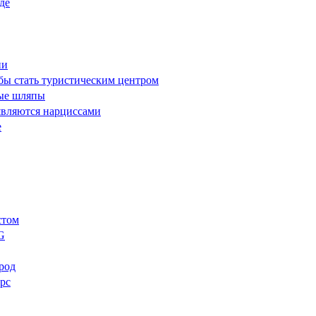
де
ии
 бы стать туристическим центром
ные шляпы
являются нарциссами
е
стом
G
ород
арс