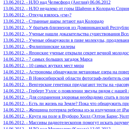
13.06.2012. - НЛО над Челмсфорд (Англия) 06.06.2012
13.06.2012. - НЛО недалеко от горы Шайенн в Колорадо Спри
13.06.2012. - Откуда взялось «гм»?
13.06.2012. - Странные шары летают над Колорадо
13.06.2012. - У братьев-близнецов из Доминиканской Республи
13.06.2012. - Ученые нашли доказательства существования Вс
13.06.2012. - Ученые обнаружили в пиве молекулы, продлева
13.06.2012. - Филиппинские хилеры
13.06.2012. - Японские ученые открыли секрет вечной молодо
14.06.2012. - 7 самых больших загадок Марса
14.06.2012. - 10 самых жутких мест мира
14.06.2012. - Астрономы обнаружили метановые озера на пове
14.06.2012. - В Новосибирской области фотограф-любитель сн
14.06.2012. - Венгерские генетики предлагают тесты на «расо
14.06.2012. - Герберт Уэллс о появлении звезды рядом с нашей
14.06.2012. - Для сохранения здоровья необходимо спать в пол
14.06.2012. - Есть ли жизнь на Земле? Пока что обнаружить п
14.06.2012. - Женщина потеряла ребенка из-за излучения от iPa
14.06.2012. - Круги на поле в Вудборо Хилл (Элтон Барнс,Уил
14.06.2012. - Массивы радиотелескопов помогут искать разум
14.06.2012. - НЛО над Монреалем (Канада) 13.05.2012