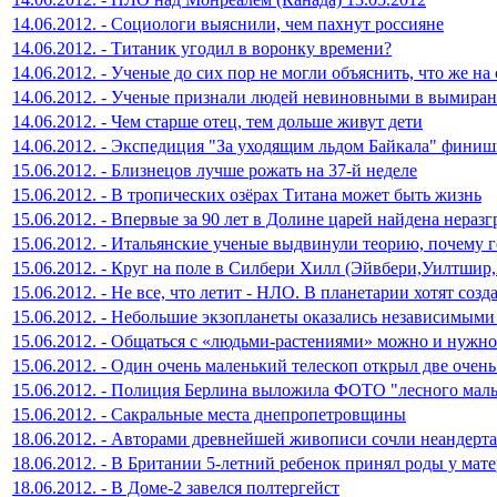
14.06.2012. - Социологи выяснили, чем пахнут россияне
14.06.2012. - Титаник угодил в воронку времени?
14.06.2012. - Ученые до сих пор не могли объяснить, что же н
14.06.2012. - Ученые признали людей невиновными в вымира
14.06.2012. - Чем старше отец, тем дольше живут дети
14.06.2012. - Экспедиция "За уходящим льдом Байкала" фини
15.06.2012. - Близнецов лучше рожать на 37-й неделе
15.06.2012. - В тропических озёрах Титана может быть жизнь
15.06.2012. - Впервые за 90 лет в Долине царей найдена нераз
15.06.2012. - Итальянские ученые выдвинули теорию, почему 
15.06.2012. - Круг на поле в Силбери Хилл (Эйвбери,Уилтшир,
15.06.2012. - Не все, что летит - НЛО. В планетарии хотят со
15.06.2012. - Небольшие экзопланеты оказались независимыми
15.06.2012. - Общаться с «людьми-растениями» можно и нужно
15.06.2012. - Один очень маленький телескоп открыл две очен
15.06.2012. - Полиция Берлина выложила ФОТО "лесного маль
15.06.2012. - Сакральные места днепропетровщины
18.06.2012. - Авторами древнейшей живописи сочли неандерт
18.06.2012. - В Британии 5-летний ребенок принял роды у мат
18.06.2012. - В Доме-2 завелся полтергейст