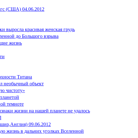
нгс (США) 04.06.2012
ки выросла красивая женская грудь
еленной до Большого взрыва
ющие жизнь
сти
рхности Титана
ял необычный объект
вую чистоту»
 планетой
ной темноте
ризнаки жизни на нашей планете не удалось
d
тшир,Англия) 09.06.2012
ную жизнь в дальних уголках Вселенной