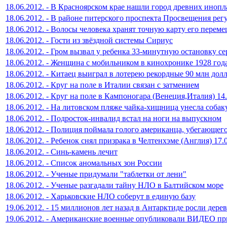
18.06.2012. - В Красноярском крае нашли город древних инопл
18.06.2012. - В районе питерского проспекта Просвещения ре
18.06.2012. - Волосы человека хранят точную карту его перем
18.06.2012. - Гости из звёздной системы Сириус
18.06.2012. - Гром вызвал у ребенка 33-минутную остановку се
18.06.2012. - Женщина с мобильником в кинохронике 1928 год
18.06.2012. - Китаец выиграл в лотерею рекордные 90 млн дол
18.06.2012. - Круг на поле в Италии связан с затмением
18.06.2012. - Круг на поле в Кампоногара (Венеция,Италия) 14
18.06.2012. - На литовском пляже чайка-хищница унесла собак
18.06.2012. - Подросток-инвалид встал на ноги на выпускном
18.06.2012. - Полиция поймала голого американца, убегающего
18.06.2012. - Ребенок снял призрака в Челтенхэме (Англия) 17.
18.06.2012. - Синь-камень лечит
18.06.2012. - Список аномальных зон России
18.06.2012. - Ученые придумали "таблетки от лени"
18.06.2012. - Ученые разгадали тайну НЛО в Балтийском море
18.06.2012. - Харьковские НЛО соберут в единую базу
19.06.2012. - 15 миллионов лет назад в Антарктиде росли дерев
19.06.2012. - Американские военные опубликовали ВИДЕО пр