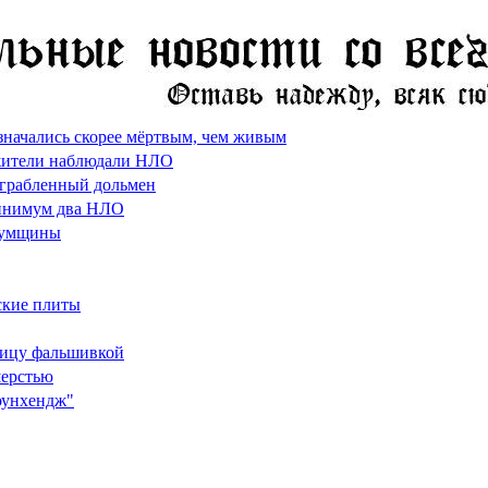
азначались скорее мёртвым, чем живым
 жители наблюдали НЛО
азграбленный дольмен
 минимум два НЛО
 Сумщины
ские плиты
ницу фальшивкой
шерстью
тоунхендж"