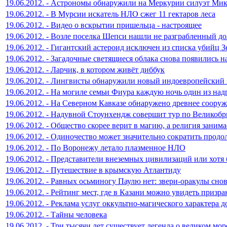
19.06.2012. - Астрономы обнаружили на Меркурии силуэт Ми
19.06.2012. - В Мурсии искатель НЛО сжег 11 гектаров леса
19.06.2012. - Видео о вскрытии пришельца - настроящее
19.06.2012. - Возле поселка Шепси нашли не разграбленный д
19.06.2012. - Гигантский астероид исключен из списка убийц 
19.06.2012. - Загадочные светящиеся облака снова появились 
19.06.2012. - Ларчик, в котором живёт диббук
19.06.2012. - Лингвисты обнаружили новый индоевропейский
19.06.2012. - На могиле семьи Фиура каждую ночь один из на
19.06.2012. - На Северном Кавказе обнаружено древнее соору
19.06.2012. - Надувной Стоунхендж совершит тур по Великоб
19.06.2012. - Общество скорее верит в магию, а религия заним
19.06.2012. - Одиночество может значительно сократить прод
19.06.2012. - По Воронежу летало плазменное НЛО
19.06.2012. - Представители внеземных цивилизаций или хотя 
19.06.2012. - Путешествие в крымскую Атлантиду
19.06.2012. - Равных осьминогу Паулю нет: звери-оракулы сно
19.06.2012. - Рейтинг мест, где в Казани можно увидеть призра
19.06.2012. - Реклама услуг оккультно-магического характера 
19.06.2012. - Тайны человека
19.06.2012. - Три тысячи лет существует легенда о великом мор