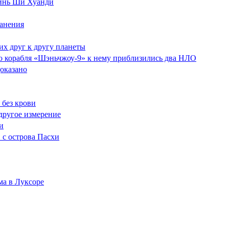
Цинь Ши Хуанди
ранения
их друг к другу планеты
ого корабля «Шэньчжоу-9» к нему приблизились два НЛО
доказано
 без крови
 другое измерение
и
 с острова Пасхи
ама в Луксоре