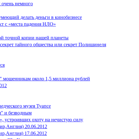
я очень немного
, умеющий делать деньги в кинобизнесе
ект с «места падения НЛО»
ной точной копии нашей планеты
я секрет тайного общества или секрет Полишинеля
тся
" мошенникам около 1,5 миллиона рублей
2012
едческого музея Туапсе
м" и безводным
2», устроивших охоту на нечистую силу
шир,Англия) 20.06.2012
ир,Англия) 17.06.2012