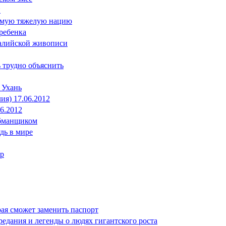
и
самую тяжелую нацию
 ребенка
ралийской живописи
ь трудно объяснить
 Ухань
ия) 17.06.2012
06.2012
обманщиком
дь в мире
ир
рая сможет заменить паспорт
редания и легенды о людях гигантского роста