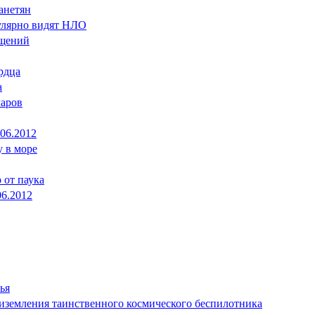
анетян
гулярно видят НЛО
ещений
рдца
а
ларов
.06.2012
у в море
 от паука
06.2012
ья
иземления таинственного космического беспилотника