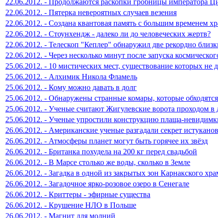
22.06.2012. - Продолжаются раскопки гробницы императора 
22.06.2012. - Пятерка невероятных случаев везения
22.06.2012. - Создана квантовая память с большим временем х
22.06.2012. - Стоунхендж - далеко ли до человеческих жертв?
22.06.2012. - Телескоп "Кеплер" обнаружил две рекордно близк
22.06.2012. - Через несколько минут после запуска космическ
25.06.2012. - 10 мистических мест, существование которых не 
25.06.2012. - Алхимик Никола Фламель
25.06.2012. - Кому можно давать в долг
25.06.2012. - Обнаружены странные комары, которые обходятся
25.06.2012. - Ученые считают Жигулевские ворота проходом в
25.06.2012. - Ученые упростили конструкцию плаща-невидимк
26.06.2012. - Американские ученые разгадали секрет истуканов
26.06.2012. - Атмосферы планет могут быть горячее их звёзд
26.06.2012. - Британка похудела на 200 кг перед свадьбой
26.06.2012. - В Марсе столько же воды, сколько в Земле
26.06.2012. - Загадка в одной из закрытых зон Карнакского хр
26.06.2012. - Загадочное ярко-розовое озеро в Сенегале
26.06.2012. - Криттеры - эфирные существа
26.06.2012. - Крушение НЛО в Польше
26.06.2012. - Магнит для молний