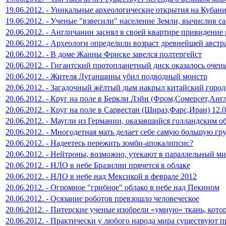
19.06.2012. - Уникальные археологические открытия на Кубан
19.06.2012. - Ученые "взвесили" население Земли, вычислив 
20.06.2012. - Англичанин заснял в своей квартире привидение
20.06.2012. - Археологи определили возраст древнейшей авст
20.06.2012. - В доме Жанны Фриске завелся полтергейст
20.06.2012. - Гигантский протопланетный диск оказалось очен
20.06.2012. - Жителя Луганщины убил подводный монстр
20.06.2012. - Загадочный жёлтый дым накрыл китайский город
20.06.2012. - Круг на поле в Беркли Лэйн (Фром,Сомерсет,Англ
20.06.2012. - Круг на поле в Сарвестан (Шираз,Фарс,Иран) 12.
20.06.2012. - Маугли из Германии, оказавшийся голландским 
20.06.2012. - Многодетная мать делает себе самую большую гру
20.06.2012. - Надеетесь пережить зомби-апокалипсис?
20.06.2012. - Нейтроны, возможно, утекают в параллельный м
20.06.2012. - НЛО в небе Бразилии прячется в облаке
20.06.2012. - НЛО в небе над Мексикой в феврале 2012
20.06.2012. - Огромное "грибное" облако в небе над Пекином
20.06.2012. - Осязание роботов превзошло человеческое
20.06.2012. - Питерские ученые изобрели «умную» ткань, кото
20.06.2012. - Практически у любого народа мира существуют п