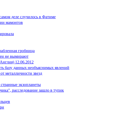
а самом деле случилось в Фатиме
нии мамонтов
шировала
грабленная гробница
геи не вымирают
Англия) 12.06.2012
здать базу данных необъяснимых явлений
 от металличности звезд
ь странные экзопланеты
чика", расследование зашло в тупик
альцев
ери