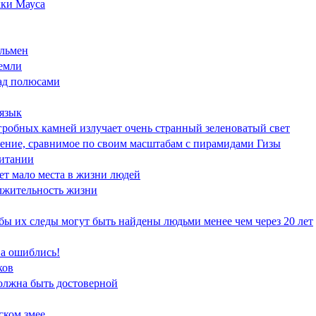
кки Мауса
ольмен
Земли
над полюсами
 язык
дгробных камней излучает очень странный зеленоватый свет
жение, сравнимое по своим масштабам с пирамидами Гизы
ритании
ает мало места в жизни людей
олжительность жизни
бы их следы могут быть найдены людьми менее чем через 20 лет
ва ошиблись!
ков
должна быть достоверной
ском змее