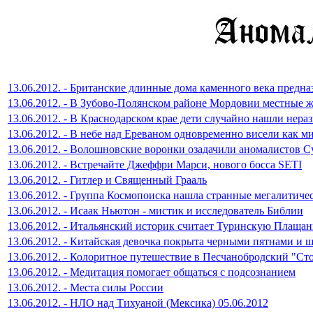
13.06.2012. - Британские длинные дома каменного века предн
13.06.2012. - В Зубово-Полянском районе Мордовии местные
13.06.2012. - В Краснодарском крае дети случайно нашли нер
13.06.2012. - В небе над Ереваном одновременно висели как
13.06.2012. - Волошновские воронки озадачили аномалистов
13.06.2012. - Встречайте Джеффри Марси, нового босса SETI
13.06.2012. - Гитлер и Священный Грааль
13.06.2012. - Группа Космопоиска нашла странные мегалитиче
13.06.2012. - Исаак Ньютон - мистик и исследователь Библии
13.06.2012. - Итальянский историк считает Туринскую Плаща
13.06.2012. - Китайская девочка покрыта черными пятнами и 
13.06.2012. - Колоритное путешествие в Песчанобродский "С
13.06.2012. - Медитация помогает общаться с подсознанием
13.06.2012. - Места силы России
13.06.2012. - НЛО над Тихуаной (Мексика) 05.06.2012