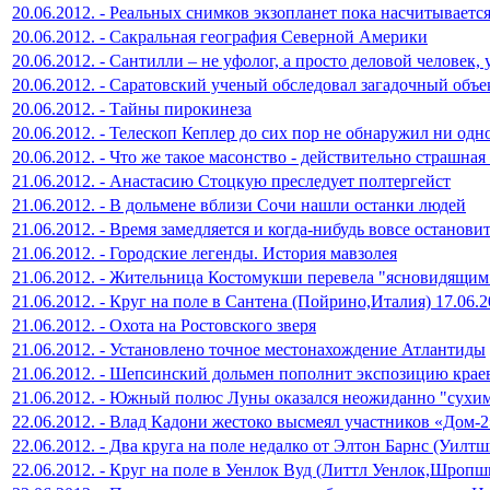
20.06.2012. - Реальных снимков экзопланет пока насчитываетс
20.06.2012. - Сакральная география Северной Америки
20.06.2012. - Сантилли – не уфолог, а просто деловой человек
20.06.2012. - Саратовский ученый обследовал загадочный объ
20.06.2012. - Тайны пирокинеза
20.06.2012. - Телескоп Кеплер до сих пор не обнаружил ни од
20.06.2012. - Что же такое масонство - действительно страшна
21.06.2012. - Анастасию Стоцкую преследует полтергейст
21.06.2012. - В дольмене вблизи Сочи нашли останки людей
21.06.2012. - Время замедляется и когда-нибудь вовсе останови
21.06.2012. - Городские легенды. История мавзолея
21.06.2012. - Жительница Костомукши перевела "ясновидящим
21.06.2012. - Круг на поле в Сантена (Пойрино,Италия) 17.06.
21.06.2012. - Охота на Ростовского зверя
21.06.2012. - Установлено точное местонахождение Атлантиды
21.06.2012. - Шепсинский дольмен пополнит экспозицию краев
21.06.2012. - Южный полюс Луны оказался неожиданно "сухи
22.06.2012. - Влад Кадони жестоко высмеял участников «Дом-
22.06.2012. - Два круга на поле недалко от Элтон Барнс (Уилт
22.06.2012. - Круг на поле в Уенлок Вуд (Литтл Уенлок,Шропш