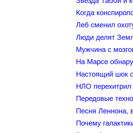
Звезда Табби и 
Когда конспирол
Леб сменил охот
Люди делят Зем
Мужчина с мозго
На Марсе обнару
Настоящий шок 
НЛО перехитрил 
Передовые техно
Песня Леннона,
Почему галактик