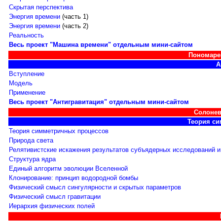
Скрытая перспектива
Энергия времени
(часть 1)
Энергия времени
(часть 2)
Реальность
Весь проект "Машина времени" отдельным мини-сайтом
Пономаре
А
Вступление
Модель
Применение
Весь проект "Антигравитация" отдельным мини-сайтом
Солонев
Теория с
Теория симметричных процессов
Природа света
Релятивистские искажения результатов субъядерных исследований и
Структура ядра
Единый алгоритм эволюции Вселенной
Клонирование: принцип водородной бомбы
Физический смысл сингулярности и скрытых параметров
Физический смысл гравитации
Иерархия физических полей