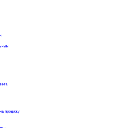
и
льным
вета
 на продажу
има