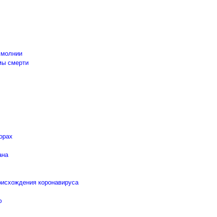
 молнии
мы смерти
орах
ана
роисхождения коронавируса
ю