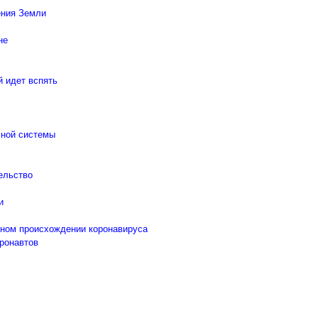
ения Земли
не
й идет вспять
чной системы
тельство
и
нном происхождении коронавируса
тронавтов