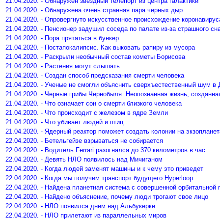
21.04.2020. - Обнаружен звездный телепорт из центра галактики
21.04.2020. - Обнаружена очень странная пара черных дыр
21.04.2020. - Опровергнуто искусственное происхождение коронавирус
21.04.2020. - Пенсионер задушил соседа по палате из-за страшного сн
21.04.2020. - Пора прятаться в бункер
21.04.2020. - Постапокалипсис. Как выковать рапиру из мусора
21.04.2020. - Раскрыли необычный состав кометы Борисова
21.04.2020. - Растения могут слышать
21.04.2020. - Создан способ предсказания смерти человека
21.04.2020. - Ученые не смогли объяснить сверхъестественный шум в
21.04.2020. - Черные грибы Чернобыля. Неопознанная жизнь, созданна
21.04.2020. - Что означает сон о смерти близкого человека
21.04.2020. - Что происходит с железом в ядре Земли
21.04.2020. - Что убивает людей и птиц
21.04.2020. - Ядерный реактор поможет создать колонии на экзопланет
22.04.2020. - Бетельгейзе взрываться не собирается
22.04.2020. - Водитель Ferrari разогнался до 370 километров в час
22.04.2020. - Девять НЛО появилось над Мичиганом
22.04.2020. - Когда людей заменят машины и к чему это приведет
22.04.2020. - Когда мы получим транспорт будущего Hyperloop
22.04.2020. - Найдена планетная система с совершенной орбитальной 
22.04.2020. - Найдено объяснение, почему люди трогают свое лицо
22.04.2020. - НЛО появился днем над Альбукерке
22.04.2020. - НЛО прилетают из параллельных миров