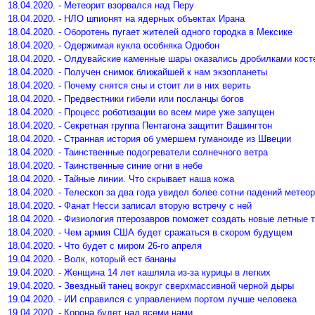
18.04.2020. - Метеорит взорвался над Перу
18.04.2020. - НЛО шпионят на ядерных объектах Ирана
18.04.2020. - Оборотень пугает жителей одного городка в Мексике
18.04.2020. - Одержимая кукла особняка Одюбон
18.04.2020. - Олдувайские каменные шары оказались дробилками кост
18.04.2020. - Получен снимок ближайшей к нам экзопланеты
18.04.2020. - Почему снятся сны и стоит ли в них верить
18.04.2020. - Предвестники гибели или посланцы богов
18.04.2020. - Процесс роботизации во всем мире уже запущен
18.04.2020. - Секретная группа Пентагона защитит Вашингтон
18.04.2020. - Странная история об умершем гуманоиде из Швеции
18.04.2020. - Таинственные подогреватели солнечного ветра
18.04.2020. - Таинственные синие огни в небе
18.04.2020. - Тайные линии. Что скрывает наша кожа
18.04.2020. - Телескоп за два года увидел более сотни падений метео
18.04.2020. - Фанат Несси записал вторую встречу с ней
18.04.2020. - Физиология птерозавров поможет создать новые летные 
18.04.2020. - Чем армия США будет сражаться в скором будущем
18.04.2020. - Что будет с миром 26-го апреля
19.04.2020. - Волк, который ест бананы
19.04.2020. - Женщина 14 лет кашляла из-за курицы в легких
19.04.2020. - Звездный танец вокруг сверхмассивной черной дыры
19.04.2020. - ИИ справился с управлением портом лучше человека
19.04.2020. - Корона будет над всеми нами