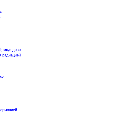
а
а
 Домодедово
я радиацией
ах
гармонией