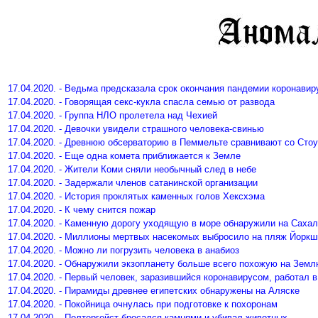
17.04.2020. - Ведьма предсказала срок окончания пандемии коронавир
17.04.2020. - Говорящая секс-кукла спасла семью от развода
17.04.2020. - Группа НЛО пролетела над Чехией
17.04.2020. - Девочки увидели страшного человека-свинью
17.04.2020. - Древнюю обсерваторию в Пеммельте сравнивают со Сто
17.04.2020. - Еще одна комета приближается к Земле
17.04.2020. - Жители Коми сняли необычный след в небе
17.04.2020. - Задержали членов сатанинской организации
17.04.2020. - История проклятых каменных голов Хексхэма
17.04.2020. - К чему снится пожар
17.04.2020. - Каменную дорогу уходящую в море обнаружили на Саха
17.04.2020. - Миллионы мертвых насекомых выбросило на пляж Йоркш
17.04.2020. - Можно ли погрузить человека в анабиоз
17.04.2020. - Обнаружили экзопланету больше всего похожую на Зем
17.04.2020. - Первый человек, заразившийся коронавирусом, работал 
17.04.2020. - Пирамиды древнее египетских обнаружены на Аляске
17.04.2020. - Покойница очнулась при подготовке к похоронам
17.04.2020. - Полтергейст бросался камнями и убивал животных