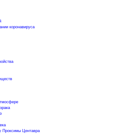
й
дании коронавируса
войства
еществ
 атмосфере
зрака
ю
ека
 у Проксимы Центавра