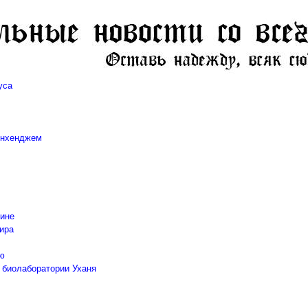
уса
унхенджем
лине
ира
лю
в биолаборатории Уханя