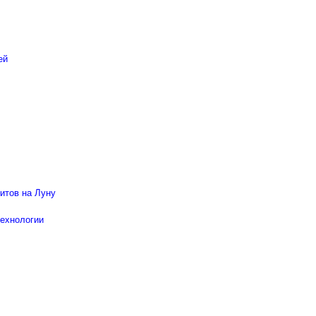
ей
ритов на Луну
технологии