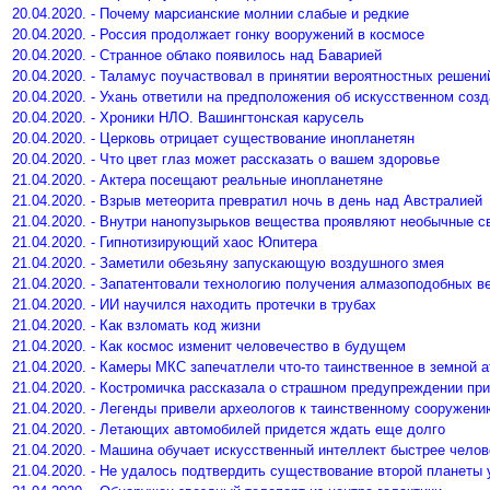
20.04.2020. - Почему марсианские молнии слабые и редкие
20.04.2020. - Россия продолжает гонку вооружений в космосе
20.04.2020. - Странное облако появилось над Баварией
20.04.2020. - Таламус поучаствовал в принятии вероятностных решени
20.04.2020. - Ухань ответили на предположения об искусственном соз
20.04.2020. - Хроники НЛО. Вашингтонская карусель
20.04.2020. - Церковь отрицает существование инопланетян
20.04.2020. - Что цвет глаз может рассказать о вашем здоровье
21.04.2020. - Актера посещают реальные инопланетяне
21.04.2020. - Взрыв метеорита превратил ночь в день над Австралией
21.04.2020. - Внутри нанопузырьков вещества проявляют необычные с
21.04.2020. - Гипнотизирующий хаос Юпитера
21.04.2020. - Заметили обезьяну запускающую воздушного змея
21.04.2020. - Запатентовали технологию получения алмазоподобных в
21.04.2020. - ИИ научился находить протечки в трубах
21.04.2020. - Как взломать код жизни
21.04.2020. - Как космос изменит человечество в будущем
21.04.2020. - Камеры МКС запечатлели что-то таинственное в земной
21.04.2020. - Костромичка рассказала о страшном предупреждении при
21.04.2020. - Легенды привели археологов к таинственному сооружени
21.04.2020. - Летающих автомобилей придется ждать еще долго
21.04.2020. - Машина обучает искусственный интеллект быстрее челов
21.04.2020. - Не удалось подтвердить существование второй планеты