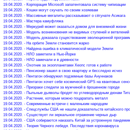
19.04.2020. - Корпорация Microsoft запатентовала систему чипизации
19.04.2020. - Кошки могут скучать по своим хозяевам
19.04.2020. - Массивные мегалиты рассказывают о сёгунате Асикага
19.04.2020. - Мастера камуфляжа
19.04.2020. - Меркурий может оказаться домом для внеземной жизни
19.04.2020. - Модель возникновения не видимых ступеней и ветвлений
19.04.2020. - Модель доказала существование эволюционной програм
19.04.2020. - На орбите Земли становится жарко
19.04.2020. - Найдена ошибка в климатической модели Земли
19.04.2020. - НЛО заметили в Нью-Йорке
19.04.2020. - НЛО замечали и в древности
19.04.2020. - Охотник за экзопланетами Хеопс готов к работе
19.04.2020. - Пенсионер зашел в свою квартиру и бесследно исчез
19.04.2020. - Пентагон обнаружил подземные базы Ануннаков
19.04.2020. - Пентагон хочет себе космический GPS на квантовых сенс
19.04.2020. - Призраки следили за мужчиной в брошенном городе
19.04.2020. - Пыльные дьяволы бродят по углеводородным дюнам Тит
19.04.2020. - Растение, которым можно поцарапать металл
19.04.2020. - Современные встречи с маленьким народцем
19.04.2020. - Спецслужбы США не нашли доказательств китайского п
19.04.2020. - Существует ли зеркальное отражение черных дыр
19.04.2020. - США собираются наказать Китай за устроенную пандеми
19.04.2020. - Теория Черного лебедя. Последствия коронавируса