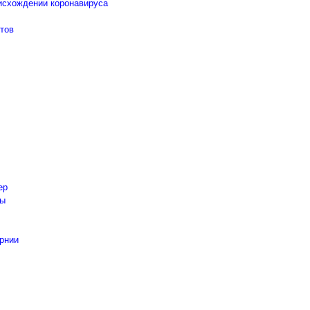
оисхождении коронавируса
отов
ер
ты
рнии