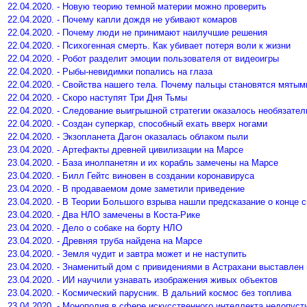
22.04.2020. - Новую теорию темной материи можно проверить
22.04.2020. - Почему капли дождя не убивают комаров
22.04.2020. - Почему люди не принимают наилучшие решения
22.04.2020. - Психогенная смерть. Как убивает потеря воли к жизни
22.04.2020. - Робот разделит эмоции пользователя от видеоигры
22.04.2020. - Рыбы-невидимки попались на глаза
22.04.2020. - Свойства нашего тела. Почему пальцы становятся мятым
22.04.2020. - Скоро наступят Три Дня Тьмы
22.04.2020. - Следование выигрышной стратегии оказалось необязате
22.04.2020. - Создан суперкар, способный ехать вверх ногами
22.04.2020. - Экзопланета Дагон оказалась облаком пыли
23.04.2020. - Артефакты древней цивилизации на Марсе
23.04.2020. - База инолпанетян и их корабль замечены на Марсе
23.04.2020. - Билл Гейтс виновен в создании коронавируса
23.04.2020. - В продаваемом доме заметили приведение
23.04.2020. - В Теории Большого взрыва нашли предсказание о конце с
23.04.2020. - Два НЛО замечены в Коста-Рике
23.04.2020. - Дело о собаке на борту НЛО
23.04.2020. - Древняя труба найдена на Марсе
23.04.2020. - Земля чудит и завтра может и не наступить
23.04.2020. - Знаменитый дом с привидениями в Астрахани выставлен
23.04.2020. - ИИ научили узнавать изображения живых объектов
23.04.2020. - Космический парусник. В дальний космос без топлива
23.04.2020. - Монополия в сфере искусственного интеллекта недопуст