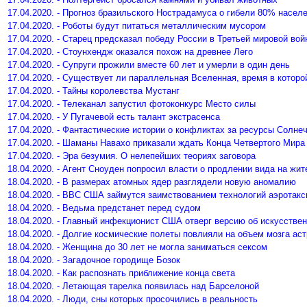
17.04.2020. - Прогноз бразильского Нострадамуса о гибели 80% насел
17.04.2020. - Роботы будут питаться металлическим мусором
17.04.2020. - Старец предсказал победу России в Третьей мировой вой
17.04.2020. - Стоунхендж оказался похож на древнее Лего
17.04.2020. - Супруги прожили вместе 60 лет и умерли в один день
17.04.2020. - Существует ли параллельная Вселенная, время в которо
17.04.2020. - Тайны королевства Мустанг
17.04.2020. - Телеканал запустил фотоконкурс Место силы
17.04.2020. - У Пугачевой есть талант экстрасенса
17.04.2020. - Фантастические истории о конфликтах за ресурсы Солне
17.04.2020. - Шаманы Навахо приказали ждать Конца Четвертого Мира
17.04.2020. - Эра безумия. О нелепейших теориях заговора
18.04.2020. - Агент Сноуден попросил власти о продлении вида на жи
18.04.2020. - В размерах атомных ядер разглядели новую аномалию
18.04.2020. - ВВС США займутся заимствованием технологий аэротакс
18.04.2020. - Ведьма предстанет перед судом
18.04.2020. - Главный инфекционист США отверг версию об искусстве
18.04.2020. - Долгие космические полеты повлияли на объем мозга ас
18.04.2020. - Женщина до 30 лет не могла заниматься сексом
18.04.2020. - Загадочное городище Бозок
18.04.2020. - Как распознать приближение конца света
18.04.2020. - Летающая тарелка появилась над Барселоной
18.04.2020. - Люди, сны которых просочились в реальность