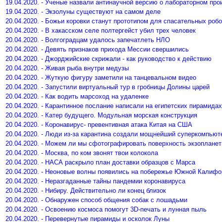
19.04.2020. - Ученые назвали антинаучной версию о лабораторном пр
19.04.2020. - Экзолуны существуют на самом деле
20.04.2020. - Божьи коровки станут прототипом для спасательных роб
20.04.2020. - В хакасском селе полтергейст убил трех человек
20.04.2020. - Волгоградцам удалось запечатлеть НЛО
20.04.2020. - Девять признаков прихода Мессии свершились
20.04.2020. - Джорджийские скрижали - как руководство к действию
20.04.2020. - Живая рыба внутри медузы
20.04.2020. - Жуткую фигуру заметили на танцевальном видео
20.04.2020. - Запустили виртуальный тур в гробницы Долины царей
20.04.2020. - Как водить марсоход на удаленке
20.04.2020. - Карантинное послание написали на египетских пирамидах
20.04.2020. - Катер будущего. Модульная морская конструкция
20.04.2020. - Коронавирус- превентивная атака Китая на США
20.04.2020. - Люди из-за карантина создали мощнейший суперкомпьют
20.04.2020. - Можем ли мы сфотографировать поверхность экзоплане
20.04.2020. - Москва, по ком звонят твои колокола
20.04.2020. - НАСА раскрыло план доставки образцов с Марса
20.04.2020. - Неоновые волны появились на побережье Южной Калифо
20.04.2020. - Неразгаданные тайны пандемии коронавируса
20.04.2020. - Нибиру. Действительно ли конец близок
20.04.2020. - Обнаружен способ общения собак с лошадьми
20.04.2020. - Освоению космоса помогут 3D-печать и лунная пыль
20.04.2020. - Перевернутые пирамиды и осколок Луны