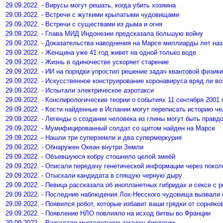
29.09.2022. - Вирусы могут решать, когда убить хозяина
29.09.2022. - Встречи с жуткими крылатыми чудовищами
29.09.2022. - Встречи с существами из дыма и огня
29.09.2022. - Глава МИД Индонезии предсказала большую войну
29.09.2022. - Доказательства наводнения на Марсе миллиарды лет на
29.09.2022. - Женщина уже 41 год живет на одной только воде
29.09.2022. - Жизнь в одиночестве ускоряет старение
29.09.2022. - ИИ на порядки упростил решение задач квантовой физики
29.09.2022. - Искусственное конструирование коронавируса вряд ли в
29.09.2022. - Испытали электрическое аэротакси
29.09.2022. - Конспирологические теории о событиях 11 сентября 2001 
29.09.2022. - Кости найденные в Испании могут переписать историю ч
29.09.2022. - Легенды о создании человека из глины могут быть правд
29.09.2022. - Мумифицированный солдат со щитом найден на Марсе
29.09.2022. - Нашли три суперземли и два супермеркурия
29.09.2022. - Обнаружен Океан внутри Земли
29.09.2022. - Объевшуюся кобру стошнило целой змеёй
29.09.2022. - Описали передачу генетической информации через покол
29.09.2022. - Отыскали кандидата в спящую черную дыру
29.09.2022. - Певица рассказала об инопланетных гибридах и сексе с 
29.09.2022. - Последние наблюдения Лох-Несского чудовища вызвали
29.09.2022. - Появился робот, которые избавит ваши грядки от сорняко
29.09.2022. - Появление НЛО повлияло на исход битвы во Франции
29.09.2022. - Разгадали многолетнюю загадку биологии