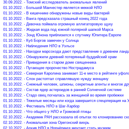
30.09.2022. - Томский исследователь аномальных явлений
01.10.2022. - Большой Манчестер является меккой НЛО
01.10.2022. - В кишечнике обнаружены новые виды бактерий
01.10.2022. - Ванга предсказала страшный конец 2022 года
01.10.2022. - Девочка поймала огромную аллигаторовую щуку
01.10.2022. - Жидкая вода под южной полярной шапкой Марса
01.10.2022. - Зонд Юнона приблизился к спутнику Юпитера Европе
01.10.2022. - Куб Боргов замечен у Солнца
01.10.2022. - Наблюдения НЛО в Уэльсе
01.10.2022. - Находки марсохода дают представление о древнем лан
01.10.2022. - Обнаружили древний потерянный буддийский храм
01.10.2022. - Привидения в старом доме священника
01.10.2022. - Пугающее пророчество Нострадамуса
01.10.2022. - Северная Каролина занимает 11-е место в рейтинге уфол
01.10.2022. - Слон растоптал справлявшую нужду женщину
01.10.2022. - Снежный человек, шпионы, секретные агенты и многое др
01.10.2022. - Состав ядер астероидов в ранней Солнечной системе
01.10.2022. - Стадо овец погналась за женщиной во время пробежки
01.10.2022. - Тяжелые месяцы или когда завершится спецоперация на 
01.10.2022. - Фестиваль НЛО в Шаг-Харбор
01.10.2022. - Что общего у НЛО и Громовой птицы
02.10.2022. - Академик РАН рассказала об опытах по клонированию ск
02.10.2022. - Аномальная зона Орегонский вихрь
02.10.2022. - Архив НЛО в Норчёпинге мечтает стать музеем