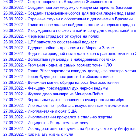
26.09.2022. - Секрет пророчеств Владимира Жириновского
26.09.2022. - Создали программируемую живую материю из бактерий
26.09.2022. - Создали тараканов-киборгов для поиска людей под зава
26.09.2022. - Странные случаи с оборотнями и догменами в Бразилии
26.09.2022. - Таинственное здание найдено в одном из первых городов
26.09.2022. - У осужденного не смогли найти вену для смертельной ин
26.09.2022. - Фермеры страдают от кругов на полях
26.09.2022. - ЦРУ запустило собственный подкаст
26.09.2022. - Ядерная война в древности на Марсе и Земле
27.09.2022. - Вода в астероидной пыли дает ключ к разгадке жизни на
27.09.2022. - Волосатые гуманоиды в набедренных повязках
27.09.2022. - Германия - одна из самых горячих точек НЛО
27.09.2022. - Глава Pfizer заразился ковидом дважды за полтора меся
27.09.2022. - Город будущего построят в Токийском заливе
27.09.2022. - Денежная магия, обряды на рост благосостояния
27.09.2022. - Женщину преследовал дух черной ведьмы
27.09.2022. - Жуткое дело вампира из Минерал-Пойнт
27.09.2022. - Зеркальные даты - значение в нумерологии октября
27.09.2022. - Инопланетяне - роботы с искусственным интеллектом
27.09.2022. - Инопланетяне любят США
27.09.2022. - Инопланетянин прокрался в спальню жертвы
27.09.2022. - Инцидент в Рэндлшемском лесу
27.09.2022. - Исследователи наткнулись на братскую могилу бигфутов
27.09.2022. - Как начать жизнь с нуля