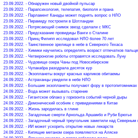
23.09.2022. - Обнаружен новый двойной пульсар
23.09.2022. - Парапсихология, телепатия, биополя и прана
23.09.2022. - Парламент Канады может поднять вопрос о НЛО
23.09.2022. - Пирамиду построили в Шотландии
23.09.2022. - Потрясающий снимок звезд сделали с МКС
23.09.2022. - Предсказание провидицы Ванги о Сталине
23.09.2022. - Принц Филипп исследовал НЛО более 70 лет
23.09.2022. - Таинственное зрелище в небе в Северного Техаса
23.09.2022. - Химики научились определять возраст отпечатков пальц
23.09.2022. - Четвероногие роботы отправятся исследовать Луну
23.09.2022. - Чудовище озера Чаны под Новосибирском
23.09.2022. - Чупакабра разодрала десяток кур
23.09.2022. - Экзопланеты вокруг красных карликов обитаемы
24.09.2022. - Астраханцы увидели в небе НЛО
24.09.2022. - Большие экзопланеты получают фору в протопитомниках
24.09.2022. - Вода может вызывать старение
24.09.2022. - Гигантское облако у горизонта событий черной дыры
24.09.2022. - Демонический особняк с привидениями в Китае
24.09.2022. - Жизнь зародилась в глине
24.09.2022. - Загадочные смерти Арнольда Аршамбо и Руби Брюгье
24.09.2022. - Загадочный черный треугольник заметили над Северным
24.09.2022. - ИИ может ускорить открытие новых лекарств
24.09.2022. - Кипящие метаном озера появляются на Аляске