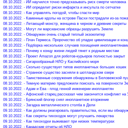
08.10.2022. - ИИ научился точно предсказывать риск смерти человека
08.10.2022. - ИИ определит риски инфаркта и инсульта по сетчатке
08.10.2022. - Как управлять погодой, чтобы спасти мир
08.10.2022. - Каменные идолы на острове Пасхи пострадали из-за пож
08.10.2022. - Летающий монстр, женщина в черном и древние секреты
08.10.2022. - Могут ли марсианские образцы разрушить Землю
08.10.2022. - Обнаружен очень старый теплый экзоюпитер
08.10.2022. - Плач Гермеса. Пророчество об упадке цивилизации и кон
08.10.2022. - Подборка нескольких случаев похищения инопланетянам
08.10.2022. - Почему к концу жизни людей тянет к родным местам
08.10.2022. - Проект Amazon для роботов-курьеров полностью закрыт
08.10.2022. - Сигарообразный НЛО у Каспийского моря
08.10.2022. - Сколько существует типов инопланетных больших кошек
08.10.2022. - Странное существо засняли в шотландском озере
08.10.2022. - Таинственные сооружения обнаружены в Беловежской п
08.10.2022. - Темную материю предложили поискать на поверхности З
09.10.2022. - Адам и Ева - плод генной инженерии инопланетян
09.10.2022. - Афонский старец рассказал чем закончится конфликт на 
09.10.2022. - Брянский блогер снял инопланетное вторжение
09.10.2022. - Загадка металлического столба в Дели
09.10.2022. - Как должны реагировать правительства, если мы обнару
09.10.2022. - Как секреты тихоходок могут улучшить лекарства
09.10.2022. - Как тихоходки выживают при низких температурах
09.10.2022. - Канадские отчеты об НЛО