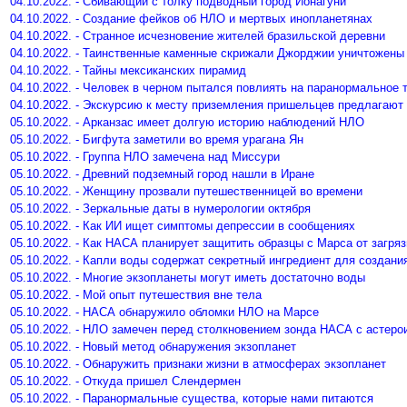
04.10.2022. - Сбивающий с толку подводный город Йонагуни
04.10.2022. - Создание фейков об НЛО и мертвых инопланетянах
04.10.2022. - Странное исчезновение жителей бразильской деревни
04.10.2022. - Таинственные каменные скрижали Джорджии уничтожены
04.10.2022. - Тайны мексиканских пирамид
04.10.2022. - Человек в черном пытался повлиять на паранормальное
04.10.2022. - Экскурсию к месту приземления пришельцев предлагают 
05.10.2022. - Арканзас имеет долгую историю наблюдений НЛО
05.10.2022. - Бигфута заметили во время урагана Ян
05.10.2022. - Группа НЛО замечена над Миссури
05.10.2022. - Древний подземный город нашли в Иране
05.10.2022. - Женщину прозвали путешественницей во времени
05.10.2022. - Зеркальные даты в нумерологии октября
05.10.2022. - Как ИИ ищет симптомы депрессии в сообщениях
05.10.2022. - Как НАСА планирует защитить образцы с Марса от загря
05.10.2022. - Капли воды содержат секретный ингредиент для создани
05.10.2022. - Многие экзопланеты могут иметь достаточно воды
05.10.2022. - Мой опыт путешествия вне тела
05.10.2022. - НАСА обнаружило обломки НЛО на Марсе
05.10.2022. - НЛО замечен перед столкновением зонда НАСА с астер
05.10.2022. - Новый метод обнаружения экзопланет
05.10.2022. - Обнаружить признаки жизни в атмосферах экзопланет
05.10.2022. - Откуда пришел Слендермен
05.10.2022. - Паранормальные существа, которые нами питаются