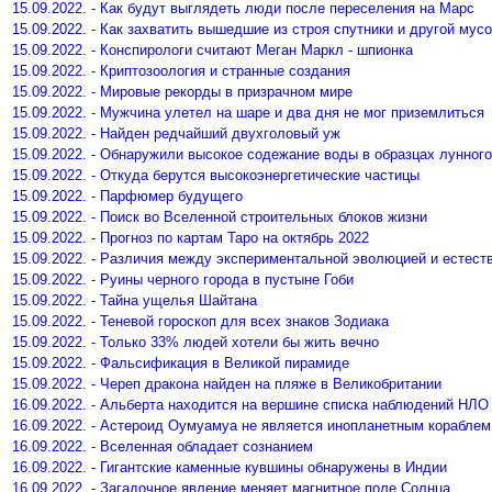
15.09.2022. - Как будут выглядеть люди после переселения на Марс
15.09.2022. - Как захватить вышедшие из строя спутники и другой мус
15.09.2022. - Конспирологи считают Меган Маркл - шпионка
15.09.2022. - Криптозоология и странные создания
15.09.2022. - Мировые рекорды в призрачном мире
15.09.2022. - Мужчина улетел на шаре и два дня не мог приземлиться
15.09.2022. - Найден редчайший двухголовый уж
15.09.2022. - Обнаружили высокое содежание воды в образцах лунного
15.09.2022. - Откуда берутся высокоэнергетические частицы
15.09.2022. - Парфюмер будущего
15.09.2022. - Поиск во Вселенной строительных блоков жизни
15.09.2022. - Прогноз по картам Таро на октябрь 2022
15.09.2022. - Различия между экспериментальной эволюцией и естест
15.09.2022. - Руины черного города в пустыне Гоби
15.09.2022. - Тайна ущелья Шайтана
15.09.2022. - Теневой гороскоп для всех знаков Зодиака
15.09.2022. - Только 33% людей хотели бы жить вечно
15.09.2022. - Фальсификация в Великой пирамиде
15.09.2022. - Череп дракона найден на пляже в Великобритании
16.09.2022. - Альберта находится на вершине списка наблюдений НЛО
16.09.2022. - Астероид Оумуамуа не является инопланетным кораблем
16.09.2022. - Вселенная обладает сознанием
16.09.2022. - Гигантские каменные кувшины обнаружены в Индии
16.09.2022. - Загадочное явление меняет магнитное поле Солнца