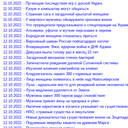
11.10.2022. - Пугающие последствия игр с доской Уиджа
11.10.2022. - Разум и компьютер могут общаться
11.10.2022. - Странная сага о загадочной крылатой женщине
11.10.2022. - У мертвого мужчины обнаружили признаки жизни
11.10.2022. - Что прорицатели предсказывали о спецоперации на Украи
12.10.2022. - Алхимики, уфолог и жуткие персонажи в черном
12.10.2022. - Бородатая женщина отказалась бриться
12.10.2022. - Верховный шаман России поблагодарил коллег
12.10.2022. - Возвращение Энки, ядерная война и ДНК Адама
12.10.2022. - Девушка мыла голову раз в месяц 15 лет
12.10.2022. - Загадочный механизм спячки бактерий
12.10.2022. - Запечатлели рождение далекой Солнечной системы
12.10.2022. - Изучения влияния химтрейлов на климат
12.10.2022. - Кладоискатель нашел 380 старинных монет
12.10.2022. - Лицо женщины появилось в небе над Новосибирском
12.10.2022. - Луна - идеальное место для резервной копии человечест
12.10.2022. - Луна медленно удаляется от Земли
12.10.2022. - Мужчина завел 300 пауков ради спокойствия
12.10.2022. - Мужчина принял жену за призрака и убил
12.10.2022. - Наличие наркотиков в космосе указывает на существова
12.10.2022. - НЛО, странные существа и оккультизм
12.10.2022. - Новые доказательства существования жизни на Энцелад
12.10.2022. - Подземные микробы кишели на древнем Марсе