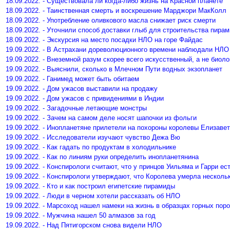
18.09.2022. - Существовала ли когда-либо жизнь на Красной планете
18.09.2022. - Таинственная смерть и воскрешение Марджори МакКолл
18.09.2022. - Употребление оливкового масла снижает риск смерти
18.09.2022. - Уточнили способ доставки глыб для строительства пира
18.09.2022. - Экскурсия на место посадки НЛО на горе Файдас
19.09.2022. - В Астрахани дореволюционного времени наблюдали НЛО
19.09.2022. - Внеземной разум скорее всего искусственный, а не биол
19.09.2022. - Выяснили, сколько в Млечном Пути водных экзопланет
19.09.2022. - Ганимед может быть обитаем
19.09.2022. - Дом ужасов выставили на продажу
19.09.2022. - Дом ужасов с привидениями в Индии
19.09.2022. - Загадочные летающие монстры
19.09.2022. - Зачем на самом деле носят шапочки из фольги
19.09.2022. - Инопланетяне прилетели на похороны королевы Елизавет
19.09.2022. - Исследователи изучают чувство Дежа Вю
19.09.2022. - Как гадать по продуктам в холодильнике
19.09.2022. - Как по линиям руки определить инопланетянина
19.09.2022. - Конспирологи считают, что у принцов Уильяма и Гарри ес
19.09.2022. - Конспирологи утверждают, что Королева умерла несколь
19.09.2022. - Кто и как построил египетские пирамиды
19.09.2022. - Люди в черном хотели рассказать об НЛО
19.09.2022. - Марсоход нашел намеки на жизнь в образцах горных пор
19.09.2022. - Мужчина нашел 50 алмазов за год
19.09.2022. - Над Пятигорском снова видели НЛО