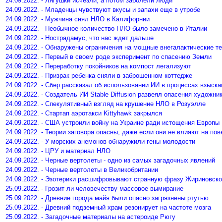
24.09.2022. - Лягушки исчезли, а потом заболели люди
24.09.2022. - Младенцы чувствуют вкусы и запахи еще в утробе
24.09.2022. - Мужчина снял НЛО в Калифорнии
24.09.2022. - Необычное количество НЛО было замечено в Италии
24.09.2022. - Нострадамус, что нас ждет дальше
24.09.2022. - Обнаружены ограничения на мощные внегалактические т
24.09.2022. - Первый в своем роде эксперимент по спасению Земли
24.09.2022. - Переработку покойников на компост легализуют
24.09.2022. - Призрак ребенка сняли в заброшенном коттедже
24.09.2022. - Сбер рассказал об использовании ИИ в процессах взыска
24.09.2022. - Создатель ИИ Stable Diffusion развеял опасения художни
24.09.2022. - Спекулятивный взгляд на крушение НЛО в Розуэлле
24.09.2022. - Стартап аэротакси Kittyhawk закрылся
24.09.2022. - США устроили войну на Украине ради истощения Европы
24.09.2022. - Теории заговора опасны, даже если они не влияют на по
24.09.2022. - У морских анемонов обнаружили гены молодости
24.09.2022. - ЦРУ и материал НЛО
24.09.2022. - Черные вертолеты - одно из самых загадочных явлений
24.09.2022. - Черные вертолеты в Великобритании
24.09.2022. - Эзотерики расшифровывают странную фразу Жириновско
25.09.2022. - Грозит ли человечеству массовое вымирание
25.09.2022. - Древние города майя были опасно загрязнены ртутью
25.09.2022. - Древний подземный храм резонирует на частоте мозга
25.09.2022. - Загадочные материалы на астероиде Рюгу