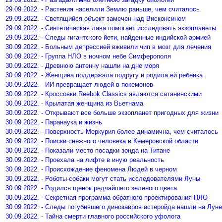
29.09.2022. - Растения населили Землю раньше, чем считалось
29.09.2022. - Светящийся объект замечен над Висконсином
29.09.2022. - Синтетическая лава помогает исследовать экзопланеты
29.09.2022. - Следы гигантского йети, найденные индийской армией
30.09.2022. - Больным депрессией вживили чип в мозг для лечения
30.09.2022. - Группа НЛО в ночном небе Симферополя
30.09.2022. - Древнюю антенну нашли на дне моря
30.09.2022. - Женщина поддержала подругу и родила ей ребенка
30.09.2022. - ИИ превращает людей в покемонов
30.09.2022. - Кроссовки Reebok Classics являются сатанинскими
30.09.2022. - Крылатая женщина из Вьетнама
30.09.2022. - Открывают все больше экзопланет пригодных для жизни
30.09.2022. - Паранаука и жизнь
30.09.2022. - Поверхность Меркурия более динамична, чем считалось
30.09.2022. - Поиски снежного человека в Кемеровской области
30.09.2022. - Показали место посадки зонда на Титане
30.09.2022. - Проехала на лифте в иную реальность
30.09.2022. - Происхождение феномена Людей в черном
30.09.2022. - Роботы-собаки могут стать исследователями Луны
30.09.2022. - Родился щенок редчайшего зеленого цвета
30.09.2022. - Секретная программа обратного проектирования НЛО
30.09.2022. - Следы погубившего динозавров астеройда нашли на Луне
30.09.2022. - Тайна смерти главного российского уфолога