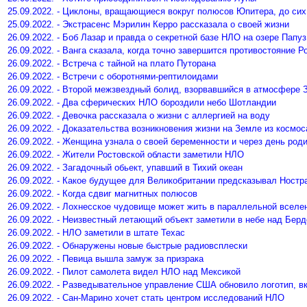
25.09.2022. - Циклоны, вращающиеся вокруг полюсов Юпитера, до сих
25.09.2022. - Экстрасенс Мэрилин Керро рассказала о своей жизни
26.09.2022. - Боб Лазар и правда о секретной базе НЛО на озере Папуз
26.09.2022. - Ванга сказала, когда точно завершится противостояние Р
26.09.2022. - Встреча с тайной на плато Путорана
26.09.2022. - Встречи с оборотнями-рептилоидами
26.09.2022. - Второй межзвездный болид, взорвавшийся в атмосфере 
26.09.2022. - Два сферических НЛО бороздили небо Шотландии
26.09.2022. - Девочка рассказала о жизни с аллергией на воду
26.09.2022. - Доказательства возникновения жизни на Земле из космос
26.09.2022. - Женщина узнала о своей беременности и через день род
26.09.2022. - Жители Ростовской области заметили НЛО
26.09.2022. - Загадочный обьект, упавший в Тихий океан
26.09.2022. - Какое будущее для Великобритании предсказывал Ност
26.09.2022. - Когда сдвиг магнитных полюсов
26.09.2022. - Лохнесское чудовище может жить в параллельной вселе
26.09.2022. - Неизвестный летающий объект заметили в небе над Бер
26.09.2022. - НЛО заметили в штате Техас
26.09.2022. - Обнаружены новые быстрые радиовсплески
26.09.2022. - Певица вышла замуж за призрака
26.09.2022. - Пилот самолета видел НЛО над Мексикой
26.09.2022. - Разведывательное управление США обновило логотип, в
26.09.2022. - Сан-Марино хочет стать центром исследований НЛО