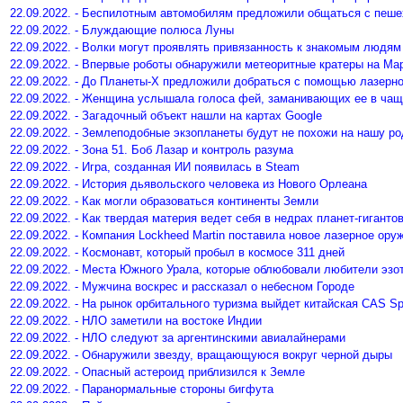
22.09.2022. - Беспилотным автомобилям предложили общаться с пеш
22.09.2022. - Блуждающие полюса Луны
22.09.2022. - Волки могут проявлять привязанность к знакомым людям
22.09.2022. - Впервые роботы обнаружили метеоритные кратеры на Ма
22.09.2022. - До Планеты-Х предложили добраться с помощью лазерно
22.09.2022. - Женщина услышала голоса фей, заманивающих ее в ча
22.09.2022. - Загадочный объект нашли на картах Google
22.09.2022. - Землеподобные экзопланеты будут не похожи на нашу р
22.09.2022. - Зона 51. Боб Лазар и контроль разума
22.09.2022. - Игра, созданная ИИ появилась в Steam
22.09.2022. - История дьявольского человека из Нового Орлеана
22.09.2022. - Как могли образоваться континенты Земли
22.09.2022. - Как твердая материя ведет себя в недрах планет-гиганто
22.09.2022. - Компания Lockheed Martin поставила новое лазерное ору
22.09.2022. - Космонавт, который пробыл в космосе 311 дней
22.09.2022. - Места Южного Урала, которые облюбовали любители эзо
22.09.2022. - Мужчина воскрес и рассказал о небесном Городе
22.09.2022. - На рынок орбитального туризма выйдет китайская CAS S
22.09.2022. - НЛО заметили на востоке Индии
22.09.2022. - НЛО следуют за аргентинскими авиалайнерами
22.09.2022. - Обнаружили звезду, вращающуюся вокруг черной дыры
22.09.2022. - Опасный астероид приблизился к Земле
22.09.2022. - Паранормальные стороны бигфута