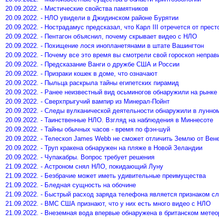
20.09.2022. - Мистические свойства памятников
20.09.2022. - НЛО увидели в Джидинском районе Бурятии
20.09.2022. - Нострадамус предсказал, что Карл III отречется от прест
20.09.2022. - Пентагон объяснил, почему скрывает видео с НЛО
20.09.2022. - Похищение лося инопланетянами в штате Вашингтон
20.09.2022. - Почему все это время вы смотрели свой гороскоп неправ
20.09.2022. - Предсказание Ванги о дружбе США и России
20.09.2022. - Призраки кошек в доме, что означают
20.09.2022. - Пыльца раскрыла тайны египетских пирамид
20.09.2022. - Ранее неизвестный вид осьминогов обнаружили на рынке
20.09.2022. - Сверхпрыгучий вампир из Минерал-Пойнт
20.09.2022. - Следы вулканической деятельности обнаружили в лунном
20.09.2022. - Таинственные НЛО. Взгляд на наблюдения в Миннесоте
20.09.2022. - Тайны обычных часов - время по фэн-шуй
20.09.2022. - Телескоп James Webb не сможет отличить Землю от Вен
20.09.2022. - Труп кракена обнаружен на пляже в Новой Зеландии
20.09.2022. - Чупакабры. Вопрос требует решения
21.09.2022. - Астроном снял НЛО, покидающий Луну
21.09.2022. - Безбрачие может иметь удивительные преимущества
21.09.2022. - Бледная сущность на обочине
21.09.2022. - Быстрый расход заряда телефона является признаком с
21.09.2022. - ВМС США признают, что у них есть много видео с НЛО
21.09.2022. - Внеземная вода впервые обнаружена в британском метео