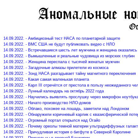
14.09.2022. - Амбициозный тест НАСА по планетарной защите
14.09.2022. - ВМС США не будут публиковать видео с НЛО
14.09.2022. - Встречавшиеся шесть лет мужчина и женщина оказались
14.09.2022. - Вымышленные и реальные чудовища из морских глубин
14.09.2022. - Женщина переспала с тысячей женатых мужчин
14.09.2022. - Загадочные алмазы прилетели из космоса
14.09.2022. - Зонд НАСА разгадывает тайну магнитного переключения
14.09.2022. - Какая самая маленькая планета
14.09.2022. - Карл III отречётся от престола в пользу неожиданного че
14.09.2022. - Лунный календарь на октябрь 2022 года
14.09.2022. - Научились выявлять прослушку через микрофон ноутбук
14.09.2022. - Начато производство НЛО-домов
14.09.2022. - Облако, похожее на лошадь, заметили над Лондоном
14.09.2022. - Обнаружили коричневый карлик с квазисферической пот
14.09.2022. - Огромный портал открылся над Огайо
14.09.2022. - Почему ореолы темной материи ультрадиффузных галакт
14.09.2022. - Причудливая история о бигфуте в Северной Каролине
14.09.2022. - Пришельцы в древней Башкирии