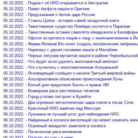
05.10.2022. - Подкаст об НЛО открывается в Австралии
05.10.2022. - Помет бигфута нашли в Орегоне
05.10.2022. - Предсказания о белом царе России
05.10.2022. - Стансы Цзяна - история самой загадочной книги
05.10.2022. - Таинственное существо Помберо охотится в Парагвае
05.10.2022. - Таинственные останки самолёта обнаружили в Калифорн
05.10.2022. - Уфолог встретился лицом к лицу с инопланетянином в Й
05.10.2022. - Фирма Renewal Bio хочет создать человеческие эмбрион
05.10.2022. - Черепаху с двумя головами нашли в Малайзии
05.10.2022. - Черных лягушек-мутантов нашли в районе Чернобыльско
05.10.2022. - Что будет если удалить инопланетный имплант
05.10.2022. - Что случилось с инопланетянином Алешенькой
05.10.2022. - Ясновидящий сообщил о начале Третьей мировой войны
06.10.2022. - Альтернативное объяснение происхождения Луны
06.10.2022. - Белый дом предложил Билль о правах ИИ
06.10.2022. - Вымершая раса шестипалых гигантов
06.10.2022. - Город-утопию построят в Кувейте
06.10.2022. - Два огромных металлических шара сняли в лесах Сочи
06.10.2022. - Красочный НЛО замечен над Миссури
06.10.2022. - Луизиана не лучший штат для наблюдения НЛО
06.10.2022. - Найденный в космосе веселящий газ может означать жиз
06.10.2022. - Огромный звездолет заметили в космосе
06.10.2022. - Патагонская раса великанов
06.10.2022. - Плакать во сне – к чему