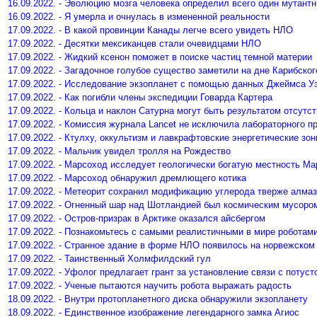
16.09.2022. - Эволюцию мозга человека определил всего один мутантн
16.09.2022. - Я умерла и очнулась в измененной реальности
17.09.2022. - В какой провинции Канады легче всего увидеть НЛО
17.09.2022. - Десятки мексиканцев стали очевидцами НЛО
17.09.2022. - Жидкий ксенон поможет в поиске частиц темной материи
17.09.2022. - Загадочное голубое существо заметили на дне Карибског
17.09.2022. - Исследование экзопланет с помощью данных Джеймса У
17.09.2022. - Как погибли члены экспедиции Говарда Картера
17.09.2022. - Кольца и наклон Сатурна могут быть результатом отсутс
17.09.2022. - Комиссия журнала Lancet не исключила лабораторного 
17.09.2022. - Ктулху, оккультизм и лавкрафтовские энергетические зо
17.09.2022. - Мальчик увидел тролля на Рождество
17.09.2022. - Марсоход исследует геологически богатую местность Ма
17.09.2022. - Марсоход обнаружил дремлющего котика
17.09.2022. - Метеорит сохранил модификацию углерода тверже алма
17.09.2022. - Огненный шар над Шотландией был космическим мусоро
17.09.2022. - Остров-призрак в Арктике оказался айсбергом
17.09.2022. - Познакомьтесь с самыми реалистичными в мире роботам
17.09.2022. - Странное здание в форме НЛО появилось на норвежском
17.09.2022. - Таинственный Холмфилдский гул
17.09.2022. - Уфолог предлагает грант за установление связи с потус
17.09.2022. - Ученые пытаются научить робота выражать радость
18.09.2022. - Внутри протопланетного диска обнаружили экзопланету
18.09.2022. - Единственное изображение легендарного замка Агиос