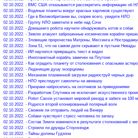
02.10.2022. - ВМС США отказываются рассекретить информацию об Н
02.10.2022. - Водяные планеты вокруг красных карликов существуют
02.10.2022. - Где в Великобритании вы, скорее всего, увидите НЛО
02.10.2022. - Группу НЛО заметили в небе над Сочи
02.10.2022. - Домашнего робота научили обнаруживать котов и собак
02.10.2022. - Землю атакуют заброшенные космические корабли приш
02.10.2022. - Зловещие пророчества Матроны, Мессинга и Нострадаму
02.10.2022. - Зона 51, что на самом деле скрывают в пустыне Невады
02.10.2022. - ИИ научился превращать текст в видео
02.10.2022. - Инопланетный корабль замечен на Плутоне
02.10.2022. - Как оградить планету от столкновения с опасными астер
02.10.2022. - Леденящие душу экзорцизмы
02.10.2022. - Механизм плазменной загрузки радиоструй черных дыр
02.10.2022. - НЛО преследует самолеты на авиашоу
02.10.2022. - Призраки набросились на охотников за приведениями
02.10.2022. - Разработчик Спутника не исключает искусственного про
02.10.2022. - Робот Cassie установил мировой рекорд в забеге на 100 
02.10.2022. - Родился второй клонированный полярный волк
02.10.2022. - Сможем ли отправить людей на Венеру
02.10.2022. - Собаки чувствуют стресс человека по запаху
02.10.2022. - Состав Земли изменился в результате столкновений с м
02.10.2022. - Строили ли друиды Стоунхендж
02.10.2022. - Тайны долины Гудзона