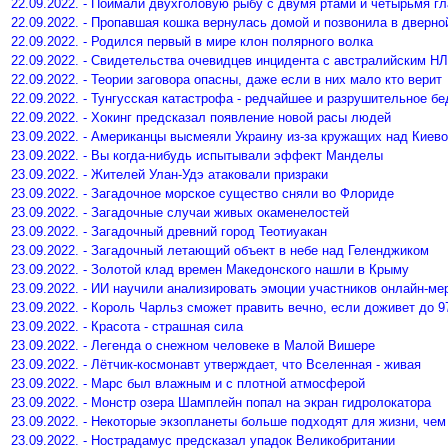
22.09.2022. - Поймали двухголовую рыбу с двумя ртами и четырьмя г
22.09.2022. - Пропавшая кошка вернулась домой и позвонила в дверно
22.09.2022. - Родился первый в мире клон полярного волка
22.09.2022. - Свидетельства очевидцев инцидента с австралийским Н
22.09.2022. - Теории заговора опасны, даже если в них мало кто верит
22.09.2022. - Тунгусская катастрофа - редчайшее и разрушительное бе
22.09.2022. - Хокинг предсказал появление новой расы людей
23.09.2022. - Американцы высмеяли Украину из-за кружащих над Кие
23.09.2022. - Вы когда-нибудь испытывали эффект Манделы
23.09.2022. - Жителей Улан-Удэ атаковали призраки
23.09.2022. - Загадочное морское существо сняли во Флориде
23.09.2022. - Загадочные случаи живых окаменелостей
23.09.2022. - Загадочный древний город Теотиуакан
23.09.2022. - Загадочный летающий объект в небе над Геленджиком
23.09.2022. - Золотой клад времен Македонского нашли в Крыму
23.09.2022. - ИИ научили анализировать эмоции участников онлайн-ме
23.09.2022. - Король Чарльз сможет править вечно, если доживет до 9
23.09.2022. - Красота - страшная сила
23.09.2022. - Легенда о снежном человеке в Малой Вишере
23.09.2022. - Лётчик-космонавт утверждает, что Вселенная - живая
23.09.2022. - Марс был влажным и с плотной атмосферой
23.09.2022. - Монстр озера Шамплейн попал на экран гидролокатора
23.09.2022. - Некоторые экзопланеты больше подходят для жизни, че
23.09.2022. - Нострадамус предсказал упадок Великобритании