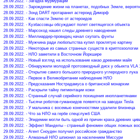
28.09.2022. - Загадка мурмурации
28.09.2022. - Зарождение жизни на планетах, подобных Земле, вероят
28.09.2022. - Зонд DART протаранил астероид Диморф
28.09.2022. - Как спасти Землю от астероидов
28.09.2022. - Кузбассовцы обсуждают полет светящегося объекта
28.09.2022. - Марсоход нашел следы древнего наводнения
28.09.2022. - Миллиардер-провидец начал скупать фунты
28.09.2022. - Мужчина ради любопытства купил проклятую картину
28.09.2022. - Некоторые из самых странных существ в криптозоологии
28.09.2022. - НЛО заметили в Восточном Йоркшире
28.09.2022. - Новый взгляд на использование какао древними майя
28.09.2022. - Обнаружили молодой протозвездный диск у обьекта VLA 
28.09.2022. - Открытие самого большого природного углеродного лука
28.09.2022. - Первое в Великобритании наблюдение НЛО
28.09.2022. - Предсказания Нострадамуса о британской монархии
28.09.2022. - Раскрыли тайну пигментации кожи
28.09.2022. - Странный случай серийного похищения инопланетянами
28.09.2022. - Тысячи роботов-гуманоидов появятся на заводах Tesla
28.09.2022. - У мальчика с восемью конечностями удалили близнеца
28.09.2022. - Что за НЛО на гербе спецслужб США
28.09.2022. - Эпидемии могли быть одной из причин краха древних ци
28.09.2022. - Эффект Манделы - странный феномен общих ложных во
29.09.2022. - Агент Сноуден получил российское гражданство
29.09.2022. - Алмазный НЛО шпионил за населением Миссури