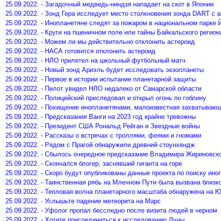
25.09.2022. - Загадочный медведь-ниндзя нападает на скот в Японии
25.09.2022. - Зонд Гера исследует место столкновения зонда DART с 
25.09.2022. - Инопланетяне следят за пожаром в национальном парке
25.09.2022. - Круги на пшеничном поле или тайны Байкальского регион
25.09.2022. - Можем ли мы действительно отклонить астероид
25.09.2022. - НАСА готовится отклонить астероид
25.09.2022. - НЛО прилетел на школьный футбольный матч
25.09.2022. - Новый зонд Ариэль будет исследовать экзопланеты
25.09.2022. - Первое в истории испытание планетарной защиты
25.09.2022. - Пилот увидел НЛО недалеко от Самарской области
25.09.2022. - Полицейский преследовал и открыл огонь по гоблину
25.09.2022. - Похищение инопланетянами, малоизвестная захватываю
25.09.2022. - Предсказания Ванги на 2023 год крайне тревожны
25.09.2022. - Президент США Рональд Рейган и Звездные войны
25.09.2022. - Рассказы о встречах с троллями, феями и гномами
25.09.2022. - Рядом с Прагой обнаружили древний стоунхендж
25.09.2022. - Сбылось очередное предсказание Владимира Жириновск
25.09.2022. - Скончался блогер, заснявший гиганта на горе
25.09.2022. - Скоро будут опубликованы данные проекта по поиску ино
25.09.2022. - Таинственная рябь на Млечном Пути была вызвана близк
25.09.2022. - Тепловая волна планетарного масштаба обнаружена на 
25.09.2022. - Услышьте падение метеорита на Марс
25.09.2022. - Уфолог пропал бесследно после визита людей в черном
25.09.2022. - Хотите присоединиться к исследованию Луны