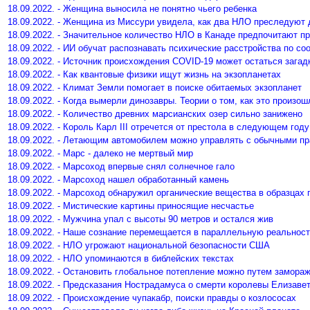
18.09.2022. - Женщина выносила не понятно чьего ребенка
18.09.2022. - Женщина из Миссури увидела, как два НЛО преследуют 
18.09.2022. - Значительное количество НЛО в Канаде предпочитают п
18.09.2022. - ИИ обучат распознавать психические расстройства по с
18.09.2022. - Источник происхождения COVID-19 может остаться загад
18.09.2022. - Как квантовые физики ищут жизнь на экзопланетах
18.09.2022. - Климат Земли помогает в поиске обитаемых экзопланет
18.09.2022. - Когда вымерли динозавры. Теории о том, как это произош
18.09.2022. - Количество древних марсианских озер сильно занижено
18.09.2022. - Король Карл III отречется от престола в следующем году
18.09.2022. - Летающим автомобилем можно управлять с обычными п
18.09.2022. - Марс - далеко не мертвый мир
18.09.2022. - Марсоход впервые снял солнечное гало
18.09.2022. - Марсоход нашел обработанный камень
18.09.2022. - Марсоход обнаружил органические вещества в образцах 
18.09.2022. - Мистические картины приносящие несчастье
18.09.2022. - Мужчина упал с высоты 90 метров и остался жив
18.09.2022. - Наше сознание перемещается в параллельную реальнос
18.09.2022. - НЛО угрожают национальной безопасности США
18.09.2022. - НЛО упоминаются в библейских текстах
18.09.2022. - Остановить глобальное потепление можно путем замора
18.09.2022. - Предсказания Нострадамуса о смерти королевы Елизаве
18.09.2022. - Происхождение чупакабр, поиски правды о козлососах