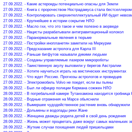
27.09.2022. - Какие астероиды потенциально опасны для Земли
27.09.2022. - Книга с пророчеством Нострадамуса стала бестселлером
27.09.2022. - Контролировать сверхинтеллектуальный ИИ будет невоз
27.09.2022. - Крупнейшее в истории сокрытие НЛО
27.09.2022. - Масло гхи, что это такое и чем полезно в аюрведе
27.09.2022. - Нацисты разрабатывали антигравитационный колокол
27.09.2022. - Паранормальные явления в тюрьме
27.09.2022. - Постройки инопланетян заметили на Меркурии
27.09.2022. - Предсказание астролога для Карла III
27.09.2022. - Раньше бигфутов называли дикими людьми
27.09.2022. - Созданы управляемые лазером микророботы
27.09.2022. - Таинственную акулу выловили у берегов Австралии
27.09.2022. - Хотите научиться играть на мистических инструментах
27.09.2022. - Что ждет Россию. Прогнозы астрологов и провидцев
27.09.2022. - Электромобиль Volvo не поедет, если вы пьяны
28.09.2022. - Был ли офицер полиции Кермана сожжен НЛО
28.09.2022. - В погребальной камере Тутанхамона находится гробница
28.09.2022. - Водные отражения на Марсе обьяснили
28.09.2022. - Вымершее чудодейственное растение вновь обнаружили
28.09.2022. - Дольмены и водопады реки Жане
28.09.2022. - Женщина дважды родила детей в свой день рождения
28.09.2022. - Жизнь может процветать даже вокруг самых маленьких з
28.09.2022. - Жуткие случаи похищения людей пришельцами