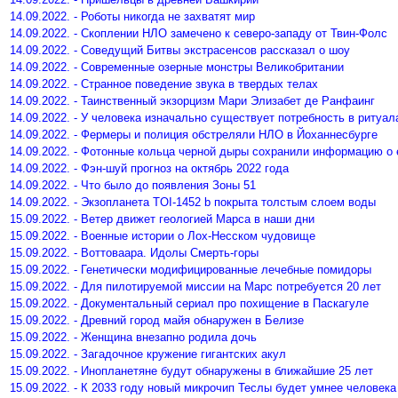
14.09.2022. - Роботы никогда не захватят мир
14.09.2022. - Скоплении НЛО замечено к северо-западу от Твин-Фолс
14.09.2022. - Соведущий Битвы экстрасенсов рассказал о шоу
14.09.2022. - Современные озерные монстры Великобритании
14.09.2022. - Странное поведение звука в твердых телах
14.09.2022. - Таинственный экзорцизм Мари Элизабет де Ранфаинг
14.09.2022. - У человека изначально существует потребность в ритуал
14.09.2022. - Фермеры и полиция обстреляли НЛО в Йоханнесбурге
14.09.2022. - Фотонные кольца черной дыры сохранили информацию о 
14.09.2022. - Фэн-шуй прогноз на октябрь 2022 года
14.09.2022. - Что было до появления Зоны 51
14.09.2022. - Экзопланета TOI-1452 b покрыта толстым слоем воды
15.09.2022. - Ветер движет геологией Марса в наши дни
15.09.2022. - Военные истории о Лох-Несском чудовище
15.09.2022. - Воттоваара. Идолы Смерть-горы
15.09.2022. - Генетически модифицированные лечебные помидоры
15.09.2022. - Для пилотируемой миссии на Марс потребуется 20 лет
15.09.2022. - Документальный сериал про похищение в Паскагуле
15.09.2022. - Древний город майя обнаружен в Белизе
15.09.2022. - Женщина внезапно родила дочь
15.09.2022. - Загадочное кружение гигантских акул
15.09.2022. - Инопланетяне будут обнаружены в ближайшие 25 лет
15.09.2022. - К 2033 году новый микрочип Теслы будет умнее человека