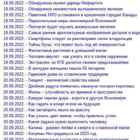
19.09.2022. - Обнаружена мумия царицы Нефертити
19.09.2022. - Обнаружено неизвестное вулканическое явление
19.09.2022. - Памятник НЛО установили в крошечном городке Канады
19.09.2022. - Параллельные миры многомерной Вселенной
19.09.2022. - Пентагон будет изучать аномальные явления
19.09.2022. - Самые ранние архитектурные изображения русалок и вод
19.09.2022. - Смартфоны следят за разговорами своих владельцев
19.09.2022. - Тайны Луны, что может быть под её поверхностью
19.09.2022. - Фиолетовые растения в домашней магии
19.09.2022. - Человек-амулет - как узнать его в своём окружении
19.09.2022. - Экстрасенс из КГБ делится своими предсказаниями
20.09.2022. - В желудке женщины нашли 55 батареек
20.09.2022. - Гармония дома по славянским традициям
20.09.2022. - Гиацинт - магические свойства камня
20.09.2022. - Двойная радуга появилась накануне похорон королевы
20.09.2022. - Жизнь – случайность во времени и пространстве
20.09.2022. - Каждая черная дыра - ворота в другую Вселенную
20.09.2022. - Как гадать в конце осени на будущее
20.09.2022. - Как заговорить мыло на красоту
20.09.2022. - Как узнать цвет имени, чтобы привлечь успех
20.09.2022. - Какие задачи нужно выполнить человеку
20.09.2022. - Калина - дерево любви и смерти в славянской магии
20.09.2022. - Катрены Нострадамуса на 2023 год
20.09.2022. - Малоизвестные существа в области криптозоологии