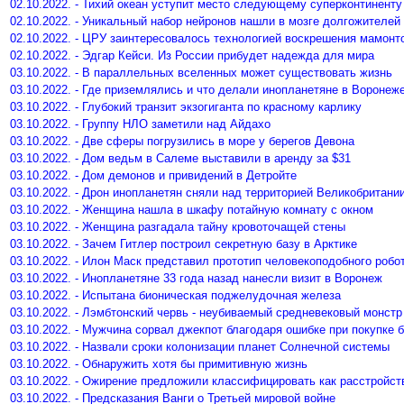
02.10.2022. - Тихий океан уступит место следующему суперконтиненту
02.10.2022. - Уникальный набор нейронов нашли в мозге долгожителей
02.10.2022. - ЦРУ заинтересовалось технологией воскрешения мамонт
02.10.2022. - Эдгар Кейси. Из России прибудет надежда для мира
03.10.2022. - В параллельных вселенных может существовать жизнь
03.10.2022. - Где приземлялись и что делали инопланетяне в Воронеж
03.10.2022. - Глубокий транзит экзогиганта по красному карлику
03.10.2022. - Группу НЛО заметили над Айдахо
03.10.2022. - Две сферы погрузились в море у берегов Девона
03.10.2022. - Дом ведьм в Салеме выставили в аренду за $31
03.10.2022. - Дом демонов и привидений в Детройте
03.10.2022. - Дрон инопланетян сняли над территорией Великобритани
03.10.2022. - Женщина нашла в шкафу потайную комнату с окном
03.10.2022. - Женщина разгадала тайну кровоточащей стены
03.10.2022. - Зачем Гитлер построил секретную базу в Арктике
03.10.2022. - Илон Маск представил прототип человекоподобного робо
03.10.2022. - Инопланетяне 33 года назад нанесли визит в Воронеж
03.10.2022. - Испытана бионическая поджелудочная железа
03.10.2022. - Лэмбтонский червь - неубиваемый средневековый монстр
03.10.2022. - Мужчина сорвал джекпот благодаря ошибке при покупке 
03.10.2022. - Назвали сроки колонизации планет Солнечной системы
03.10.2022. - Обнаружить хотя бы примитивную жизнь
03.10.2022. - Ожирение предложили классифицировать как расстройст
03.10.2022. - Предсказания Ванги о Третьей мировой войне