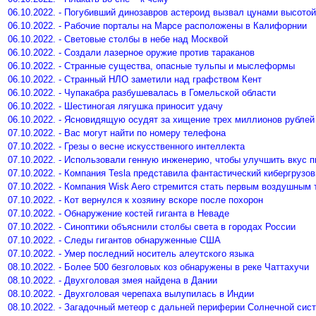
06.10.2022. - Погубивший динозавров астероид вызвал цунами высотой
06.10.2022. - Рабочие порталы на Марсе расположены в Калифорнии
06.10.2022. - Световые столбы в небе над Москвой
06.10.2022. - Создали лазерное оружие против тараканов
06.10.2022. - Странные существа, опасные тульпы и мыслеформы
06.10.2022. - Странный НЛО заметили над графством Кент
06.10.2022. - Чупакабра разбушевалась в Гомельской области
06.10.2022. - Шестиногая лягушка приносит удачу
06.10.2022. - Ясновидящую осудят за хищение трех миллионов рублей
07.10.2022. - Вас могут найти по номеру телефона
07.10.2022. - Грезы о весне искусственного интеллекта
07.10.2022. - Использовали генную инженерию, чтобы улучшить вкус п
07.10.2022. - Компания Tesla представила фантастический кибергрузов
07.10.2022. - Компания Wisk Aero стремится стать первым воздушным 
07.10.2022. - Кот вернулся к хозяину вскоре после похорон
07.10.2022. - Обнаружение костей гиганта в Неваде
07.10.2022. - Синоптики объяснили столбы света в городах России
07.10.2022. - Следы гигантов обнаруженные США
07.10.2022. - Умер последний носитель алеутского языка
08.10.2022. - Более 500 безголовых коз обнаружены в реке Чаттахучи
08.10.2022. - Двухголовая змея найдена в Дании
08.10.2022. - Двухголовая черепаха вылупилась в Индии
08.10.2022. - Загадочный метеор с дальней периферии Солнечной сис