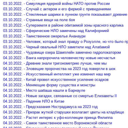
03.10.2022. - Симуляция ядерной войны НАТО против России
03.10.2022. - Случай с актером и его фермой с привидениями
03.10.2022. - Стеклянные шарики в лунном грунте показывают древни
03.10.2022. - Странные вещи на поле боя
03.10.2022. - Суперземля в районе обитаемой зоны красного карлика
03.10.2022. - Сферические НЛО замечены над Калифорнией
03.10.2022. - Таинственное ожерелье Ананаури
03.10.2022. - Человек, который знал правду о Розуэлле, но что было п
03.10.2022. - Черный овальный НЛО заметили над Алабамой
03.10.2022. - Чудовище озера Шамплейн замечено гидролокатором
04.10.2022. - Ванга напророчила человечеству новые несчастья
04.10.2022. - Древние знали тригонометрию лучше, чем мы
04.10.2022. - Зловещие пророчества на 2023 год повергли в шок
04.10.2022. - Искусственный интеллект уже изменил наш мир
04.10.2022. - Китай провел искусственное усиление осадков
04.10.2022. - Меняющие форму существа и монстры
04.10.2022. - Место шабаша нашли в Барнауле
04.10.2022. - Новые загадки, связанные со смертью Елизаветы II
04.10.2022. - Падение НЛО в Китае
04.10.2022. - Предсказания Нострадамуса на 2023 год
04.10.2022. - Призрак жуткой старушки возлагает цветы на кладбище
04.10.2022. - Растет интерес к уфо-коллекции принца Филиппа
04.10.2022. - Самое таинственное место Воронежской области