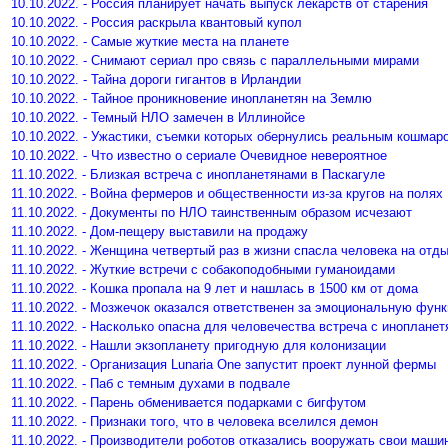
10.10.2022. - Россия планирует начать выпуск лекарств от старения
10.10.2022. - Россия раскрыла квантовый купол
10.10.2022. - Самые жуткие места на планете
10.10.2022. - Снимают сериал про связь с параллельными мирами
10.10.2022. - Тайна дороги гигантов в Ирландии
10.10.2022. - Тайное проникновение инопланетян на Землю
10.10.2022. - Темный НЛО замечен в Иллинойсе
10.10.2022. - Ужастики, съемки которых обернулись реальным кошмар
10.10.2022. - Что известно о сериале Очевидное невероятное
11.10.2022. - Близкая встреча с инопланетянами в Паскагуле
11.10.2022. - Война фермеров и общественности из-за кругов на полях
11.10.2022. - Документы по НЛО таинственным образом исчезают
11.10.2022. - Дом-пещеру выставили на продажу
11.10.2022. - Женщина четвертый раз в жизни спасла человека на отд
11.10.2022. - Жуткие встречи с собакоподобными гуманоидами
11.10.2022. - Кошка пропала на 9 лет и нашлась в 1500 км от дома
11.10.2022. - Мозжечок оказался ответственен за эмоциональную фун
11.10.2022. - Насколько опасна для человечества встреча с иноплане
11.10.2022. - Нашли экзопланету пригодную для колонизации
11.10.2022. - Организация Lunaria One запустит проект лунной фермы
11.10.2022. - Паб с темным духами в подвале
11.10.2022. - Парень обменивается подарками с бигфутом
11.10.2022. - Признаки того, что в человека вселился демон
11.10.2022. - Производители роботов отказались вооружать свои маши