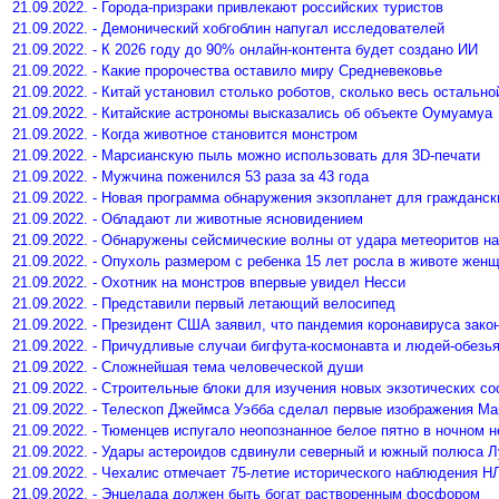
21.09.2022. - Города-призраки привлекают российских туристов
21.09.2022. - Демонический хобгоблин напугал исследователей
21.09.2022. - К 2026 году до 90% онлайн-контента будет создано ИИ
21.09.2022. - Какие пророчества оставило миру Средневековье
21.09.2022. - Китай установил столько роботов, сколько весь остально
21.09.2022. - Китайские астрономы высказались об объекте Оумуамуа
21.09.2022. - Когда животное становится монстром
21.09.2022. - Марсианскую пыль можно использовать для 3D-печати
21.09.2022. - Мужчина поженился 53 раза за 43 года
21.09.2022. - Новая программа обнаружения экзопланет для гражданск
21.09.2022. - Обладают ли животные ясновидением
21.09.2022. - Обнаружены сейсмические волны от удара метеоритов н
21.09.2022. - Опухоль размером с ребенка 15 лет росла в животе жен
21.09.2022. - Охотник на монстров впервые увидел Несси
21.09.2022. - Представили первый летающий велосипед
21.09.2022. - Президент США заявил, что пандемия коронавируса зако
21.09.2022. - Причудливые случаи бигфута-космонавта и людей-обезь
21.09.2022. - Сложнейшая тема человеческой души
21.09.2022. - Строительные блоки для изучения новых экзотических с
21.09.2022. - Телескоп Джеймса Уэбба сделал первые изображения Ма
21.09.2022. - Тюменцев испугало неопознанное белое пятно в ночном н
21.09.2022. - Удары астероидов сдвинули северный и южный полюса 
21.09.2022. - Чехалис отмечает 75-летие исторического наблюдения Н
21.09.2022. - Энцелада должен быть богат растворенным фосфором