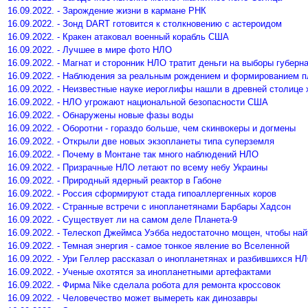
16.09.2022. - Зарождение жизни в кармане РНК
16.09.2022. - Зонд DART готовится к столкновению с астероидом
16.09.2022. - Кракен атаковал военный корабль США
16.09.2022. - Лучшее в мире фото НЛО
16.09.2022. - Магнат и сторонник НЛО тратит деньги на выборы губер
16.09.2022. - Наблюдения за реальным рождением и формированием п
16.09.2022. - Неизвестные науке иероглифы нашли в древней столице 
16.09.2022. - НЛО угрожают национальной безопасности США
16.09.2022. - Обнаружены новые фазы воды
16.09.2022. - Оборотни - гораздо больше, чем скинвокеры и догмены
16.09.2022. - Открыли две новых экзопланеты типа суперземля
16.09.2022. - Почему в Монтане так много наблюдений НЛО
16.09.2022. - Призрачные НЛО летают по всему небу Украины
16.09.2022. - Природный ядерный реактор в Габоне
16.09.2022. - Россия сформируют стада гипоаллергенных коров
16.09.2022. - Странные встречи с инопланетянами Барбары Хадсон
16.09.2022. - Существует ли на самом деле Планета-9
16.09.2022. - Телескоп Джеймса Уэбба недостаточно мощен, чтобы на
16.09.2022. - Темная энергия - самое тонкое явление во Вселенной
16.09.2022. - Ури Геллер рассказал о инопланетянах и разбившихся Н
16.09.2022. - Ученые охотятся за инопланетными артефактами
16.09.2022. - Фирма Nike сделала робота для ремонта кроссовок
16.09.2022. - Человечество может вымереть как динозавры