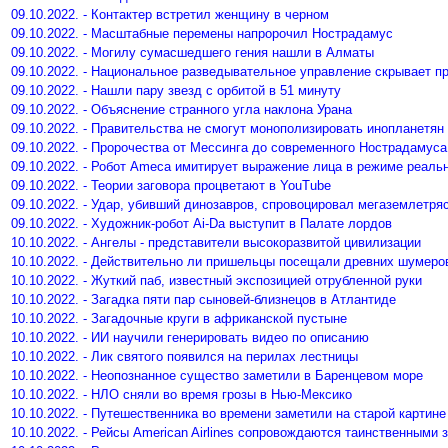
09.10.2022. - Контактер встретил женщину в черном
09.10.2022. - Масштабные перемены напророчил Нострадамус
09.10.2022. - Могилу сумасшедшего гения нашли в Алматы
09.10.2022. - Национальное разведывательное управление скрывает п
09.10.2022. - Нашли пару звезд с орбитой в 51 минуту
09.10.2022. - Объяснение странного угла наклона Урана
09.10.2022. - Правительства не смогут монополизировать инопланетян
09.10.2022. - Пророчества от Мессинга до современного Нострадамуса
09.10.2022. - Робот Ameca имитирует выражение лица в режиме реаль
09.10.2022. - Теории заговора процветают в YouTube
09.10.2022. - Удар, убивший динозавров, спровоцировал мегаземлетря
09.10.2022. - Художник-робот Ai-Da выступит в Палате лордов
10.10.2022. - Ангелы - представители высокоразвитой цивилизации
10.10.2022. - Действительно ли пришельцы посещали древних шумеро
10.10.2022. - Жуткий паб, известный экспозицией отрубленной руки
10.10.2022. - Загадка пяти пар сыновей-близнецов в Атлантиде
10.10.2022. - Загадочные круги в африканской пустыне
10.10.2022. - ИИ научили генерировать видео по описанию
10.10.2022. - Лик святого появился на перилах лестницы
10.10.2022. - Неопознанное существо заметили в Баренцевом море
10.10.2022. - НЛО сняли во время грозы в Нью-Мексико
10.10.2022. - Путешественника во времени заметили на старой картине
10.10.2022. - Рейсы American Airlines сопровождаются таинственными 